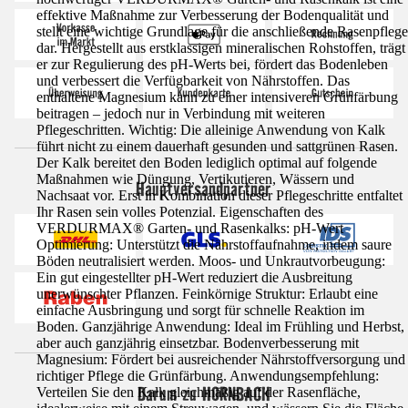
effektive Maßnahme zur Verbesserung der Bodenqualität und
stellt eine wichtige Grundlage für die anschließende Rasenpflege
dar. Hergestellt aus erstklassigen mineralischen Rohstoffen, trägt
er zur Regulierung des pH-Werts bei, fördert das Bodenleben
und verbessert die Verfügbarkeit von Nährstoffen. Das
enthaltene Magnesium kann zu einer intensiveren Grünfärbung
beitragen – jedoch nur in Verbindung mit weiteren
Pflegeschritten. Wichtig: Die alleinige Anwendung von Kalk
führt nicht zu einem dauerhaft gesunden und sattgrünen Rasen.
Der Kalk bereitet den Boden lediglich optimal auf folgende
Maßnahmen wie Düngung, Vertikutieren, Wässern und
Hauptversandpartner
Nachsaat vor. Erst in Kombination dieser Pflegeschritte entfaltet
Ihr Rasen sein volles Potenzial. Eigenschaften des
VERDURMAX® Garten- und Rasenkalks: pH-Wert
Optimierung: Unterstützt die Nährstoffaufnahme, indem saure
Böden neutralisiert werden. Moos- und Unkrautvorbeugung:
Ein gut eingestellter pH-Wert reduziert die Ausbreitung
unerwünschter Pflanzen. Feinkörnige Struktur: Erlaubt eine
einfache Ausbringung und sorgt für schnelle Reaktion im
Boden. Ganzjährige Anwendung: Ideal im Frühling und Herbst,
aber auch ganzjährig einsetzbar. Bodenverbesserung mit
Magnesium: Fördert bei ausreichender Nährstoffversorgung und
richtiger Pflege die Grünfärbung. Anwendungsempfehlung:
Darum zu HORNBACH
Verteilen Sie den Kalk gleichmäßig auf der Rasenfläche,