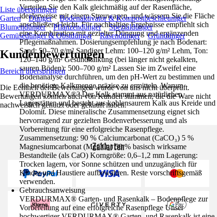
Verteilen Sie den Kalk gleichmäßig auf der Rasenfläche,
Liste überspringen
idealerweise mit einem Streuwagen, und wässern Sie die Fläche
Garten
Dünger
Bodenaktivator & Kompostbeschleuniger
anschließend leicht. Für nachhaltige Ergebnisse empfiehlt sich
Blumendünger
Pflanzendünger
Spezialdünger
eine Kombination mit gezielter Düngung und ergänzenden
Gemüsedünger & Obstdünger
Rasendünger
Gründünger
Pflegemaßnahmen. Dosierungsempfehlung je nach Bodenart:
Sand: 50–70 g/m² Sandiger Lehm: 100–120 g/m² Lehm, Ton:
Kundenbewertungen
120–140 g/m² Gesundkalkung (bei länger nicht gekalkten,
sauren Böden): 500–700 g/m² Lassen Sie im Zweifel eine
Bereich überspringen
Bodenanalyse durchführen, um den pH-Wert zu bestimmen und
die benötigte Kalkmenge präzise zu ermitteln. Warum
Die Echtheit der Bewertungen wurde von uns nicht überprüft.
VERDURMAX®? Der Kalk stammt aus natürlichen
Bewertungen können auch von Kunden stammen, die die Ware nicht
Lagerstätten und besteht aus kohlensaurem Kalk aus Kreide und
nachweislich genutzt oder gekauft haben.
Dolomit. Diese mineralische Zusammensetzung eignet sich
hervorragend zur gezielten Bodenverbesserung und als
Vorbereitung für eine erfolgreiche Rasenpflege.
Zusammensetzung: 90 % Calciumcarbonat (CaCO₃) 5 %
Zahlarten
Magnesiumcarbonat (MgCO₃) 50 % basisch wirksame
Bestandteile (als CaO) Korngröße: 0,6–1,2 mm Lagerung:
Trocken lagern, vor Sonne schützen und unzugänglich für
Kinder und Haustiere aufbewahren. Reste vorschriftsgemäß
verwenden.
Gebrauchsanweisung
VERDURMAX® Garten- und Rasenkalk – Bodenpflege zur
Vorbereitung auf eine erfolgreiche Rasenpflege Unser
hochwertiger VERDURMAX® Garten- und Rasenkalk ist eine