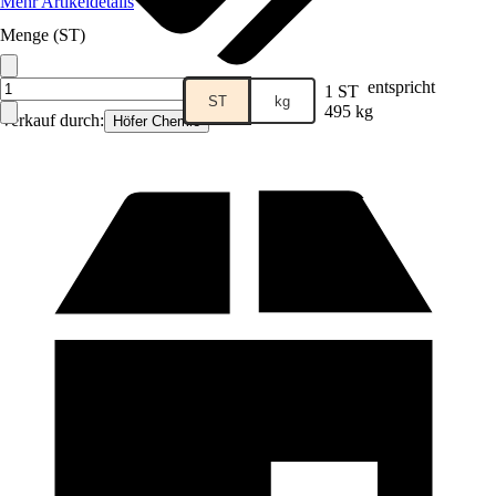
Mehr Artikeldetails
Menge (ST)
entspricht
1 ST
ST
kg
495 kg
Verkauf durch:
Höfer Chemie