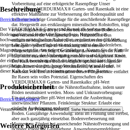
Vorbereitung auf eine erfolgreiche Rasenpflege Unser
Beschreibung
hochwertiger VERDURMAX® Garten- und Rasenkalk ist eine
effektive Maßnahme zur Verbesserung der Bodenqualität und
Bereich überspringen
stellt eine wichtige Grundlage für die anschließende Rasenpflege
dar. Hergestellt aus erstklassigen mineralischen Rohstoffen, trägt
Der VERDURMAX® Garten- und Rasenkalk verbessert die
er zur Regulierung des pH-Werts bei, fördert das Bodenleben
Bodenqualität und fördert die Rasenpflege. Hergestellt aus
und verbessert die Verfügbarkeit von Nährstoffen. Das
hochwertigen mineralischen Rohstoffen, reguliert er den pH-Wert,
enthaltene Magnesium kann zu einer intensiveren Grünfärbung
steigert die Nährstoffverfügbarkeit und unterstützt das Bodenleben.
beitragen – jedoch nur in Verbindung mit weiteren
Magnesium sorgt für eine tiefere Grünfärbung. Nutzen Sie die Vorteile
Pflegeschritten. Wichtig: Die alleinige Anwendung von Kalk
der pH-Optimierung, der Vorbeugung von Moos und Unkraut sowie
führt nicht zu einem dauerhaft gesunden und sattgrünen Rasen.
der einfachen Anwendung durch die feinkörnige Struktur. Ideal für
Der Kalk bereitet den Boden lediglich optimal auf folgende
ganzjährige Anwendungen, besonders im Frühling und Herbst, ist
Maßnahmen wie Düngung, Vertikutieren, Wässern und
dieser Kalk der Schlüssel zu einem gesunden, satten Rasen.
Nachsaat vor. Erst in Kombination dieser Pflegeschritte entfaltet
Ihr Rasen sein volles Potenzial. Eigenschaften des
VERDURMAX® Garten- und Rasenkalks: pH-Wert
Produktsicherheit
Optimierung: Unterstützt die Nährstoffaufnahme, indem saure
Böden neutralisiert werden. Moos- und Unkrautvorbeugung:
Ein gut eingestellter pH-Wert reduziert die Ausbreitung
Bereich überspringen
unerwünschter Pflanzen. Feinkörnige Struktur: Erlaubt eine
einfache Ausbringung und sorgt für schnelle Reaktion im
Verantwortlich für Produktsicherheit:
.
Siehe Herstellerinformationen
Boden. Ganzjährige Anwendung: Ideal im Frühling und Herbst,
aber auch ganzjährig einsetzbar. Bodenverbesserung mit
Magnesium: Fördert bei ausreichender Nährstoffversorgung und
Weitere Kategorien
richtiger Pflege die Grünfärbung. Anwendungsempfehlung: