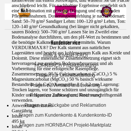
idealerweise mit einem Streuwagen, und wässern Sie die Fläche
anschließend leicht. Für nachhaltige Ergebnisse empfiehlt sich
eine Kombination mit gezielter Düngung und ergänzenden
Pflegemaßnahmen. Dosierungsempfehlung je nach Bodenart:
Sand: 50–70 g/m² Sandiger Lehm: 100–120 g/m² Lehm, Ton:
120–140 g/m² Gesundkalkung (bei länger nicht gekalkten,
sauren Böden): 500–700 g/m² Lassen Sie im Zweifel eine
Bodenanalyse durchführen, um den pH-Wert zu bestimmen und
Kundenservice
die benötigte Kalkmenge präzise zu ermitteln. Warum
VERDURMAX®? Der Kalk stammt aus natürlichen
Lagerstätten und besteht aus kohlensaurem Kalk aus Kreide und
Hilfe & Kontakt (FAQ)
Dolomit. Diese mineralische Zusammensetzung eignet sich
hervorragend zur gezielten Bodenverbesserung und als
HORNBACH Projektberatung
Vorbereitung für eine erfolgreiche Rasenpflege.
Zusammensetzung: 90 % Calciumcarbonat (CaCO₃) 5 %
Fragen zur Onlinebestellung
Magnesiumcarbonat (MgCO₃) 50 % basisch wirksame
Bestandteile (als CaO) Korngröße: 0,6–1,2 mm Lagerung:
Fragen zu Versand und Lieferung
Trocken lagern, vor Sonne schützen und unzugänglich für
Kinder und Haustiere aufbewahren. Reste vorschriftsgemäß
Fragen zu Zahlung und Rechnung
verwenden.
Fragen zur Rückgabe und Reklamation
Anwendungszeitraum
Ganzjährig
Fragen zum Kundenkonto & Kundenkonto-ID
Inhalt
495 kg
Fragen zum HORNBACH Projekt-Marktplatz
Inhalt