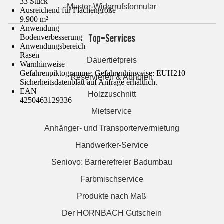
33 Stück
Muster-Widerrufsformular
Ausreichend für Flächengröße
9.900 m²
Anwendung
Top-Services
Bodenverbesserung
Anwendungsbereich
Rasen
Dauertiefpreis
Warnhinweise
Gefahrenpiktogramme: Gefahrenhinweise: EUH210
Reservieren & Abholen
Sicherheitsdatenblatt auf Anfrage erhältlich.
EAN
Holzzuschnitt
4250463129336
Mietservice
Anhänger- und Transportervermietung
Handwerker-Service
Seniovo: Barrierefreier Badumbau
Farbmischservice
Produkte nach Maß
Der HORNBACH Gutschein