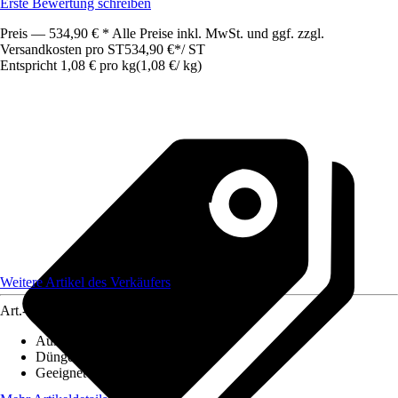
Erste Bewertung schreiben
Preis — 534,90 € * Alle Preise inkl. MwSt. und ggf. zzgl.
Versandkosten pro ST
534,90 €
*
/
ST
Entspricht 1,08 € pro kg
(
1,08 €
/
kg
)
Weitere Artikel des Verkäufers
Art.-Nr.
12595577
Ausführung
:
Granulat
Düngerart
:
Mineralisch
Geeignet für
:
Rasen