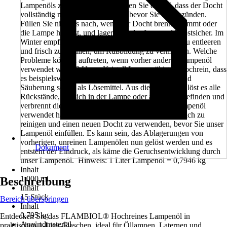
Lampenöls zu gewährleisten, achten Sie darauf, dass der Docht
vollständig mit Öl aufgesogen ist, bevor Sie ihn anzünden.
Füllen Sie niemals nach, wenn der Docht brennt, glimmt oder
die Lampe heiß ist, und lagern Sie das Lampenöl frostsicher. Im
Winter empfiehlt es sich, die Lampen und Fackeln zu entleeren
und frisch zu befüllen, um Rußbildung zu vermeiden. Welche
Probleme können auftreten, wenn vorher anderes Lampenöl
verwendet wurde? Unser Kristall Lampenöl ist so hochrein, dass
es beispielsweise auch geeignet ist zur Entfettung und
Säuberung sowie als Lösemittel. Aus diesem Grund löst es alle
Rückstände, die sich in der Lampe oder am Docht befinden und
verbrennt diese. Sollten Sie also vorher anderes Lampenöl
verwendet haben, empfehlen wir, die Lampe gründlich zu
reinigen und einen neuen Docht zu verwenden, bevor Sie unser
Lampenöl einfüllen. Es kann sein, das Ablagerungen von
vorherigen, unreinen Lampenölen nun gelöst werden und es
Dokument
entsteht der Eindruck, als käme die Geruchsentwicklung durch
unser Lampenöl. Hinweis: 1 Liter Lampenöl = 0,7946 kg
Inhalt
1.000 ml
Beschreibung
Inhalt
15 Stück
Bereich überspringen
Inhalt
0,795 kg
Entdecken Sie das FLAMBIOL® Hochreines Lampenöl in
Anzündmaterial
praktischen 1-Liter-Flaschen, ideal für Öllampen, Laternen und