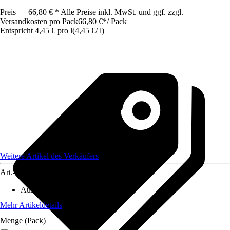
Preis — 66,80 € * Alle Preise inkl. MwSt. und ggf. zzgl.
Versandkosten pro Pack
66,80 €
*
/
Pack
Entspricht 4,45 € pro l
(
4,45 €
/
l
)
Weitere Artikel des Verkäufers
Art.-Nr.
12595700
Ausführung
:
Lampenöl
Mehr Artikeldetails
Menge (Pack)