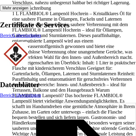
Verschluss, nahezu unbegrenzt haltbar bei richtiger Lagerung.
Artikelbeschreibung
Mehr anzeigen
1 L FLAMBIOL® Lampenöl Hochrein – Kristallklares Öl für
eine saubere Flamme in Öllampen, Fackeln und Laternen
Zertifikate & Services
Erleben Sie eine geruchsfreie, saubere Verbrennung mit dem
FLAMBIOL® Lampenöl Hochrein – ideal für Öllampen,
Bereich überspringen
Gartenfackeln und Sturmlaternen. Dieses paraffinhaltige,
entaromatisierte Lampenöl wird aus einem
Kohlenwasserstoffgemisch gewonnen und bietet eine
rückstandslose Verbrennung ohne unangenehme Gerüche, was
es zur perfekten Wahl für den Innen- und Außenbereich macht.
Produkteigenschaften im Überblick: Inhalt: 1 Liter in praktischer
Flasche mit kindersicherem Verschluss Geeignet für:
Gartenfackeln, Öllampen, Laternen und Sturmlaternen Reinheit:
Paraffinhaltig und entaromatisiert für geruchsfreies Verbrennen
Datenblätter
Anwendungsbereiche: Innen- und Außenbereich – ideal für
Terrassen, Balkone und den Hausgebrauch Warum
Bereich überspringen
FLAMBIOL® Lampenöl? Das hochreine FLAMBIOL®
Lampenöl bietet vielseitige Anwendungsmöglichkeiten. Es
schafft im Handumdrehen eine gemütliche Atmosphäre in Ihrem
Zuhause, im Garten oder unterwegs – einfach die Flasche
bequem bestellen und sich liefern lassen. Gastronomie- und
Händlerkunden schätzen das Lampenöl besonders wegen seiner
sauberen und angenehmen Verbrennung ohne störende Gerüche.
Wichtige Anwendungshinweise: Um die optimale Leistung des