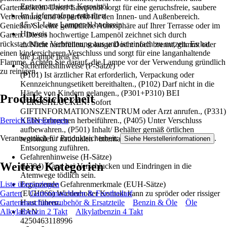
Entaromatisiertes Kerosinöl
Gartenfackeln. Unser Lampenöl sorgt für eine geruchsfreie, saubere
Im Lieferumfang enthalten
Verbrennung und ist perfekt für den Innen- und Außenbereich.
15 x 1 Liter Lampenöl hochrein
Genießen Sie eine gemütliche Atmosphäre auf Ihrer Terrasse oder im
Hinweis
Garten. Dieses hochwertige Lampenöl zeichnet sich durch
rückstandsfreie Verbrennung aus und ist einfach zu nutzen. Es hat
⚠️ Nicht nachfüllen, solange Docht noch brennt, glimmt oder
einen kindersicheren Verschluss und sorgt für eine langanhaltende
die Lampe heiß ist
Flamme. Achten Sie darauf, die Lampe vor der Verwendung gründlich
Sicherheitshinweise (P-Sätze)
zu reinigen.
(P101) Ist ärztlicher Rat erforderlich, Verpackung oder
Kennzeichnungsetikett bereithalten., (P102) Darf nicht in die
Hände von Kindern gelangen., (P301+P310) BEI
Produktsicherheit
VERSCHLUCKEN: Sofort
GIFTINFORMATIONSZENTRUM oder Arzt anrufen., (P331)
Bereich überspringen
KEIN Erbrechen herbeiführen., (P405) Unter Verschluss
aufbewahren., (P501) Inhalt/ Behälter gemäß örtlichen
Verantwortlich für Produktsicherheit:
.
regionalen / nationalen / internationalen Vorschriften einer
Siehe Herstellerinformationen
Entsorgung zuführen.
Gefahrenhinweise (H-Sätze)
Weitere Kategorien
(H304) Kann bei Verschlucken und Eindringen in die
Atemwege tödlich sein.
Liste überspringen
Ergänzende Gefahrenmerkmale (EUH-Sätze)
Garten
Gartenmaschinen & Forstbedarf
(EUH066) Wiederholter Kontakt kann zu spröder oder rissiger
Gartenmaschinenzubehör & Ersatzteile
Benzin & Öle
Öle
Haut führen.
Alkylatbenzin 2 Takt
Alkylatbenzin 4 Takt
EAN
4250463118996