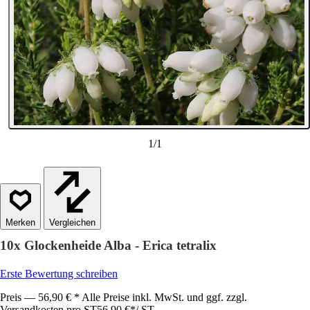
1
/
1
Vergleichen
10x Glockenheide Alba - Erica tetralix
Erste Bewertung schreiben
Preis — 56,90 € * Alle Preise inkl. MwSt. und ggf. zzgl.
Versandkosten pro ST
56,90 €
*
/
ST