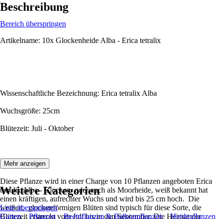
Beschreibung
Bereich überspringen
Artikelname: 10x Glockenheide Alba - Erica tetralix
Wissenschaftliche Bezeichnung: Erica tetralix Alba
Wuchsgröße: 25cm
Blütezeit: Juli - Oktober
Beschreibung:
Mehr anzeigen
Diese Pflanze wird in einer Charge von 10 Pflanzen angeboten Erica
Weitere Kategorien
tetralix Alba - Glocken- oder auch als Moorheide, weiß bekannt hat
einen kräftigen, aufrechter Wuchs und wird bis 25 cm hoch. Die
weißen, glockenförmigen Blüten sind typisch für diese Sorte, die
Liste überspringen
Blütezeit erstreckt vom Juli bis in den September. Die Heimat der
Garten
Pflanzen
Beetpflanzen & Balkonpflanzen
Heidepflanzen