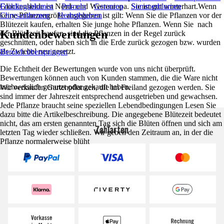
Glockenheide ist Nord- und Westeuropa. Sie ist gut winterhart.Wenn
Frühlingsblumen
Primeln
Geranien
Sommerblumen
keine Pflanzengröße angegeben ist gilt: Wenn Sie die Pflanzen vor der
Chrysanthemen
Herbstblumen
Blütezeit kaufen, erhalten Sie junge hohe Pflanzen. Wenn Sie nach
Kundenbewertungen
der Blütezeit kaufen, sind die Pflanzen in der Regel zurück
geschnitten, oder haben sich in die Erde zurück gezogen bzw. wurden
als Zwiebel neu gesetzt.
Bereich überspringen
Die Echtheit der Bewertungen wurde von uns nicht überprüft.
Bewertungen können auch von Kunden stammen, die die Ware nicht
nachweislich genutzt oder gekauft haben.
Wir verkaufen Gartenpflanzen, die im Freiland gezogen werden. Sie
sind immer der Jahreszeit entsprechend ausgetrieben und gewachsen.
Jede Pflanze braucht seine speziellen Lebendbedingungen Lesen Sie
dazu bitte die Artikelbeschreibung. Die angegebene Blütezeit bedeutet
nicht, das am ersten genannten Tag sich die Blüten öffnen und sich am
Zahlarten
letzten Tag wieder schließen. Wir geben den Zeitraum an, in der die
Pflanze normalerweise blüht