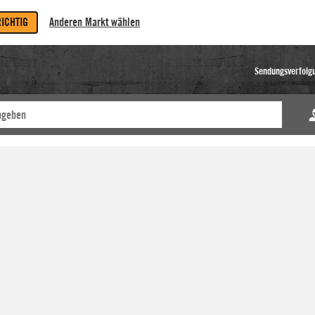
RICHTIG
Anderen Markt wählen
Sendungsverfolg