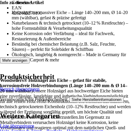
Info zu diesem Artikel
Getrocknet
EAN
Holznägel aus massiver Eiche – Länge 140–200 mm, Ø 14–20
4262465273191
mm (wählbar), gefast & präzise gefertigt
Naturbelassen & technisch getrocknet (10–12 % Restfeuchte) –
hohe Formstabilität & Verarbeitungsqualität
Keine Korrosion oder Verfärbung – ideal für Fachwerk,
Restaurierung & Außenbereiche
Beständig bei chemischer Belastung (z.B. Salz, Feuchte,
Säuren) – perfekt für Solebäder & Schiffbau
Ökologisch, langlebig & normgerecht – Made in Germany für
Holzbau, Carport & mehr
Mehr anzeigen
Produktsicherheit
Woodsellers® Holznägel aus Eiche – gefast für stabile,
korrosionsfreie Holzverbindungen (Länge 140–200 mm & Ø 14–
Bereich überspringen
20 mm wählbar)
Unsere Holznägel aus hochwertiger Eiche bieten
eine zuverlässige, langlebige und ästhetische Verbindungsmöglichkeit
Verantwortlich für Produktsicherheit:
.
Siehe Herstellerinformationen
für alle reinen Holz-Holz-Konstruktionen. Sie bestehen aus massivem,
technisch getrocknetem Eichenholz (10–12% Restfeuchte) und werden
während der Fertigung sorgfältig geprüft, um höchste Qualität und
Weitere Kategorien
einen geraden Faserverlauf sicherzustellen.Im Gegensatz zu
Metallverbindern verursachen Holznägel keine Korrosion, keine
Liste überspringen
Verfärbungen und reagieren optimal mit dem natürlichen Quell- und