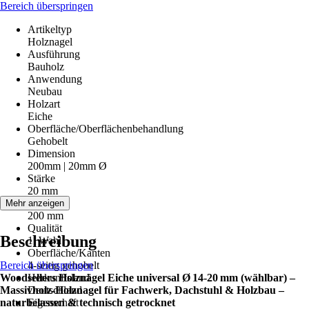
Bereich überspringen
Artikeltyp
Holznagel
Ausführung
Bauholz
Anwendung
Neubau
Holzart
Eiche
Oberfläche/Oberflächenbehandlung
Gehobelt
Dimension
200mm | 20mm Ø
Stärke
20 mm
Länge
Mehr anzeigen
200 mm
Qualität
Beschreibung
1. Wahl
Oberfläche/Kanten
Bereich überspringen
4-seitig gehobelt
Woodsellers Holznägel Eiche universal Ø 14‑20 mm (wählbar) –
Herkunftsland
Massivholz-Holznagel für Fachwerk, Dachstuhl & Holzbau –
Deutschland
naturbelassen & technisch getrocknet
Eigenschaft