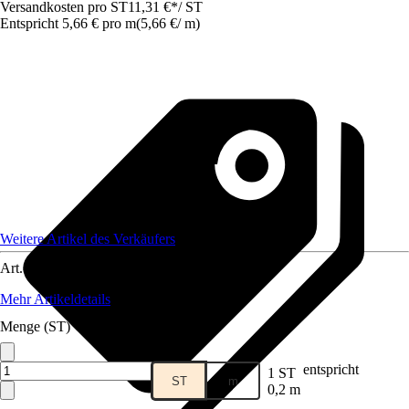
Versandkosten pro ST
11,31 €
*
/
ST
Entspricht 5,66 € pro m
(
5,66 €
/
m
)
Weitere Artikel des Verkäufers
Art.-Nr.
12716879
Mehr Artikeldetails
Menge (ST)
entspricht
1 ST
ST
m
0,2 m