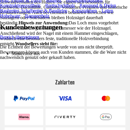
Holz, Fenster & Türen
Bauholz
Holzkonstruktionen
Schwindverhalten des Holzes. Sie eignen sich besonders für
Konstruktionsvollholz
Brettschichtholz
Rauspund & Dielen
Fachwerk, Dachstühle, Carports, Vordächer, Pergolen und historische
Baubretter, Schalbretter & Baudielen
Kreuzrahmen
Latten
Restaurierungen. Auch bei chemisch belasteten Bereichen wie
Hobelware
Bausperrholz
Salzlagern oder Solebädern bleiben Holznägel dauerhaft
beständig.
Hinweis zur Anwendung:
Das Loch muss vorgebohrt
Kundenbewertungen
werden – exakt im gleichen Durchmesser wie der Holznagel.
Anschließend wird der Nagel mit einem Hammer eingeschlagen,
Bereich überspringen
wodurch eine besonders feste, traditionelle Holzverbindung
entsteht.
Woodsellers steht für:
Die Echtheit der Bewertungen wurde von uns nicht überprüft.
Bewertungen können auch von Kunden stammen, die die Ware nicht
Massivholz aus
nachweislich genutzt oder gekauft haben.
Zahlarten