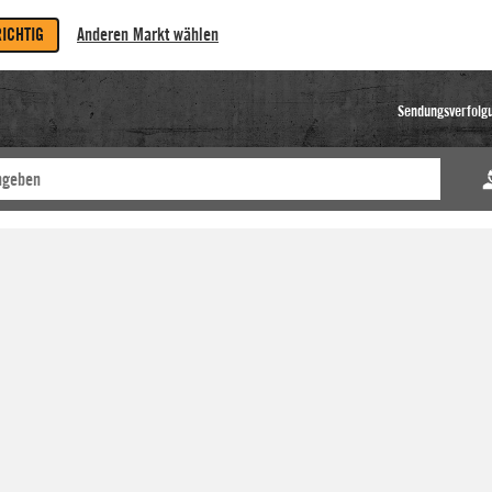
RICHTIG
Anderen Markt wählen
Sendungsverfolg