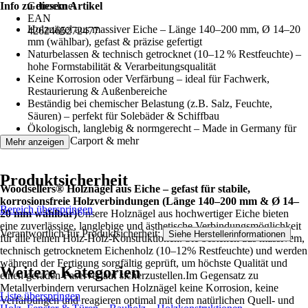
Info zu diesem Artikel
Getrocknet
EAN
Holznägel aus massiver Eiche – Länge 140–200 mm, Ø 14–20
4262465272477
mm (wählbar), gefast & präzise gefertigt
Naturbelassen & technisch getrocknet (10–12 % Restfeuchte) –
hohe Formstabilität & Verarbeitungsqualität
Keine Korrosion oder Verfärbung – ideal für Fachwerk,
Restaurierung & Außenbereiche
Beständig bei chemischer Belastung (z.B. Salz, Feuchte,
Säuren) – perfekt für Solebäder & Schiffbau
Ökologisch, langlebig & normgerecht – Made in Germany für
Holzbau, Carport & mehr
Mehr anzeigen
Produktsicherheit
Woodsellers® Holznägel aus Eiche – gefast für stabile,
korrosionsfreie Holzverbindungen (Länge 140–200 mm & Ø 14–
Bereich überspringen
20 mm wählbar)
Unsere Holznägel aus hochwertiger Eiche bieten
eine zuverlässige, langlebige und ästhetische Verbindungsmöglichkeit
Verantwortlich für Produktsicherheit:
.
Siehe Herstellerinformationen
für alle reinen Holz-Holz-Konstruktionen. Sie bestehen aus massivem,
technisch getrocknetem Eichenholz (10–12% Restfeuchte) und werden
während der Fertigung sorgfältig geprüft, um höchste Qualität und
Weitere Kategorien
einen geraden Faserverlauf sicherzustellen.Im Gegensatz zu
Metallverbindern verursachen Holznägel keine Korrosion, keine
Liste überspringen
Verfärbungen und reagieren optimal mit dem natürlichen Quell- und