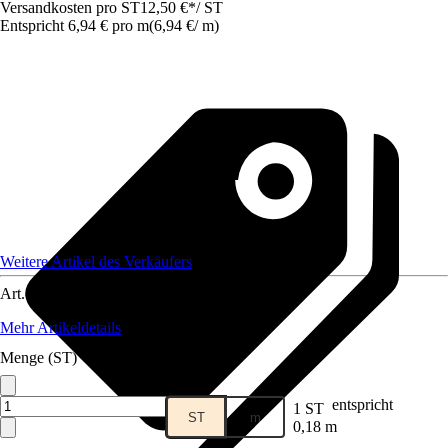
Versandkosten pro ST
12,50 €
*
/
ST
Entspricht 6,94 € pro m
(
6,94 €
/
m
)
Weitere Artikel des Verkäufers
Art.-Nr.
12712107
Mehr Artikeldetails
Menge (ST)
entspricht
1 ST
ST
m
0,18 m