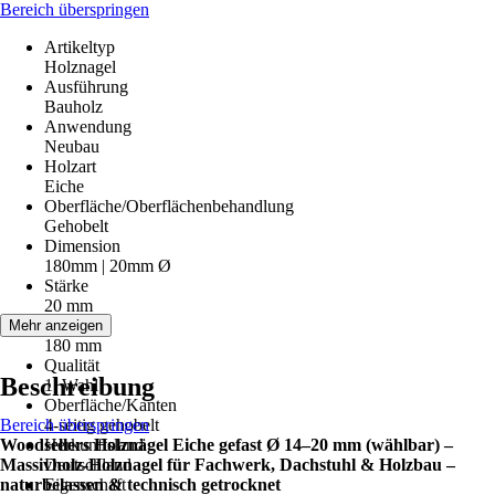
Bereich überspringen
Artikeltyp
Holznagel
Ausführung
Bauholz
Anwendung
Neubau
Holzart
Eiche
Oberfläche/Oberflächenbehandlung
Gehobelt
Dimension
180mm | 20mm Ø
Stärke
20 mm
Länge
Mehr anzeigen
180 mm
Qualität
Beschreibung
1. Wahl
Oberfläche/Kanten
Bereich überspringen
4-seitig gehobelt
Woodsellers Holznägel Eiche gefast Ø 14–20 mm (wählbar) –
Herkunftsland
Massivholz-Holznagel für Fachwerk, Dachstuhl & Holzbau –
Deutschland
naturbelassen & technisch getrocknet
Eigenschaft