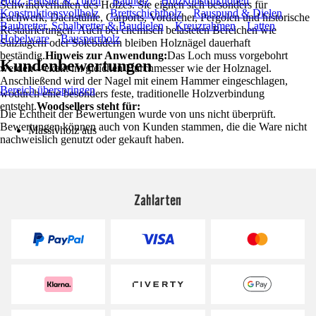
Holz, Fenster & Türen
Bauholz
Holzkonstruktionen
Schwindverhalten des Holzes. Sie eignen sich besonders für
Konstruktionsvollholz
Brettschichtholz
Rauspund & Dielen
Fachwerk, Dachstühle, Carports, Vordächer, Pergolen und historische
Baubretter, Schalbretter & Baudielen
Kreuzrahmen
Latten
Restaurierungen. Auch bei chemisch belasteten Bereichen wie
Hobelware
Bausperrholz
Salzlagern oder Solebädern bleiben Holznägel dauerhaft
beständig.
Hinweis zur Anwendung:
Das Loch muss vorgebohrt
Kundenbewertungen
werden – exakt im gleichen Durchmesser wie der Holznagel.
Anschließend wird der Nagel mit einem Hammer eingeschlagen,
Bereich überspringen
wodurch eine besonders feste, traditionelle Holzverbindung
entsteht.
Woodsellers steht für:
Die Echtheit der Bewertungen wurde von uns nicht überprüft.
Bewertungen können auch von Kunden stammen, die die Ware nicht
Massivholz aus
nachweislich genutzt oder gekauft haben.
Zahlarten