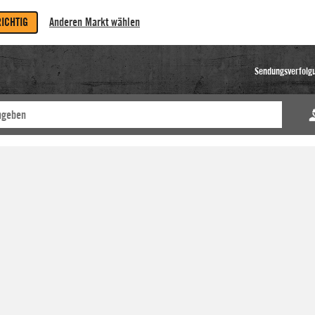
RICHTIG
Anderen Markt wählen
Sendungsverfolg