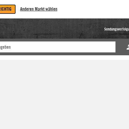
RICHTIG
Anderen Markt wählen
Sendungsverfolg