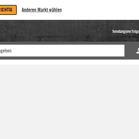
RICHTIG
Anderen Markt wählen
Sendungsverfolg