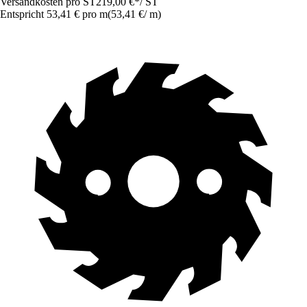
Versandkosten pro ST
219,00 €
*
/
ST
Entspricht 53,41 € pro m
(
53,41 €
/
m
)