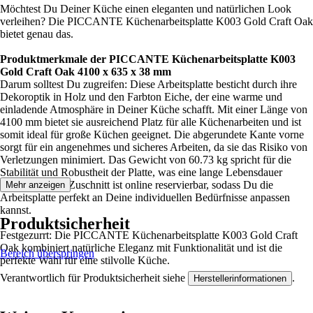
Möchtest Du Deiner Küche einen eleganten und natürlichen Look
verleihen? Die PICCANTE Küchenarbeitsplatte K003 Gold Craft Oak
bietet genau das.
Produktmerkmale der PICCANTE Küchenarbeitsplatte K003
Gold Craft Oak 4100 x 635 x 38 mm
Darum solltest Du zugreifen: Diese Arbeitsplatte besticht durch ihre
Dekoroptik in Holz und den Farbton Eiche, der eine warme und
einladende Atmosphäre in Deiner Küche schafft. Mit einer Länge von
4100 mm bietet sie ausreichend Platz für alle Küchenarbeiten und ist
somit ideal für große Küchen geeignet. Die abgerundete Kante vorne
sorgt für ein angenehmes und sicheres Arbeiten, da sie das Risiko von
Verletzungen minimiert. Das Gewicht von 60.73 kg spricht für die
Stabilität und Robustheit der Platte, was eine lange Lebensdauer
verspricht. Der Zuschnitt ist online reservierbar, sodass Du die
Mehr anzeigen
Arbeitsplatte perfekt an Deine individuellen Bedürfnisse anpassen
kannst.
Produktsicherheit
Festgezurrt: Die PICCANTE Küchenarbeitsplatte K003 Gold Craft
Oak kombiniert natürliche Eleganz mit Funktionalität und ist die
Bereich überspringen
perfekte Wahl für eine stilvolle Küche.
Verantwortlich für Produktsicherheit siehe
.
Herstellerinformationen