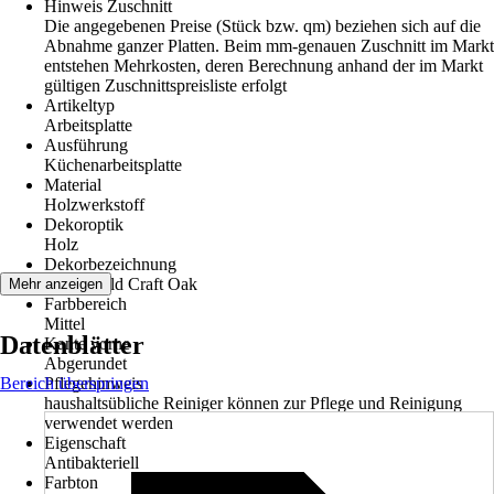
Hinweis Zuschnitt
Die angegebenen Preise (Stück bzw. qm) beziehen sich auf die
Abnahme ganzer Platten. Beim mm-genauen Zuschnitt im Markt
entstehen Mehrkosten, deren Berechnung anhand der im Markt
gültigen Zuschnittspreisliste erfolgt
Artikeltyp
Arbeitsplatte
Ausführung
Küchenarbeitsplatte
Material
Holzwerkstoff
Dekoroptik
Holz
Dekorbezeichnung
K003 Gold Craft Oak
Mehr anzeigen
Farbbereich
Mittel
Datenblätter
Kante vorne
Abgerundet
Bereich überspringen
Pflegehinweis
haushaltsübliche Reiniger können zur Pflege und Reinigung
verwendet werden
Eigenschaft
Antibakteriell
Farbton