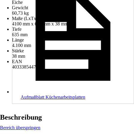
Eiche
Gewicht
60,73 kg
Maße (LxTxS)
4100 mm x 635 mm x 38 mm
Tiefe
635 mm
Länge
4.100 mm
Stärke
38 mm
EAN
4033385447746
Aufmaßblatt Küchenarbeitsplatten
Beschreibung
Bereich überspringen