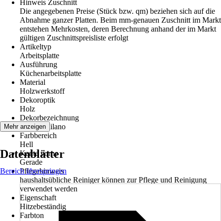
Hinweis Zuschnitt
Die angegebenen Preise (Stück bzw. qm) beziehen sich auf die
Abnahme ganzer Platten. Beim mm-genauen Zuschnitt im Markt
entstehen Mehrkosten, deren Berechnung anhand der im Markt
gültigen Zuschnittspreisliste erfolgt
Artikeltyp
Arbeitsplatte
Ausführung
Küchenarbeitsplatte
Material
Holzwerkstoff
Dekoroptik
Holz
Dekorbezeichnung
K2589 Milano
Mehr anzeigen
Farbbereich
Hell
Datenblätter
Kante vorne
Gerade
Bereich überspringen
Pflegehinweis
haushaltsübliche Reiniger können zur Pflege und Reinigung
verwendet werden
Eigenschaft
Hitzebeständig
Farbton