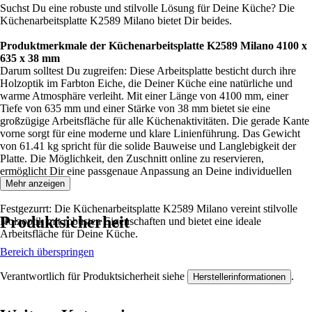
Suchst Du eine robuste und stilvolle Lösung für Deine Küche? Die
Küchenarbeitsplatte K2589 Milano bietet Dir beides.
Produktmerkmale der Küchenarbeitsplatte K2589 Milano 4100 x
635 x 38 mm
Darum solltest Du zugreifen: Diese Arbeitsplatte besticht durch ihre
Holzoptik im Farbton Eiche, die Deiner Küche eine natürliche und
warme Atmosphäre verleiht. Mit einer Länge von 4100 mm, einer
Tiefe von 635 mm und einer Stärke von 38 mm bietet sie eine
großzügige Arbeitsfläche für alle Küchenaktivitäten. Die gerade Kante
vorne sorgt für eine moderne und klare Linienführung. Das Gewicht
von 61.41 kg spricht für die solide Bauweise und Langlebigkeit der
Platte. Die Möglichkeit, den Zuschnitt online zu reservieren,
ermöglicht Dir eine passgenaue Anpassung an Deine individuellen
Bedürfnisse.
Mehr anzeigen
Festgezurrt: Die Küchenarbeitsplatte K2589 Milano vereint stilvolle
Produktsicherheit
Holzoptik mit robusten Eigenschaften und bietet eine ideale
Arbeitsfläche für Deine Küche.
Bereich überspringen
Verantwortlich für Produktsicherheit siehe
.
Herstellerinformationen