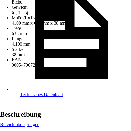
Eiche
Gewicht
61,41 kg
Maße (LxTxS)
4100 mm x 635 mm x 38 mm
Tiefe
635 mm
Länge
4.100 mm
Stärke
38 mm
EAN
9005479072900
Technisches Datenblatt
Beschreibung
Bereich überspringen