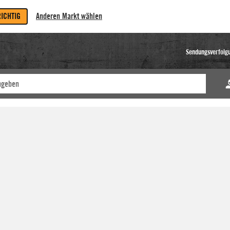
RICHTIG
Anderen Markt wählen
Sendungsverfolg