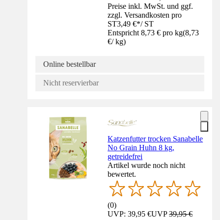
Preise inkl. MwSt. und ggf.
zzgl. Versandkosten pro
ST
3,49 €
*
/
ST
Entspricht 8,73 € pro kg
(
8,73
€
/
kg
)
Online bestellbar
Nicht reservierbar
Katzenfutter trocken Sanabelle
No Grain Huhn 8 kg,
getreidefrei
Artikel wurde noch nicht
bewertet.
(
0
)
UVP: 39,95 €
UVP
39,95 €