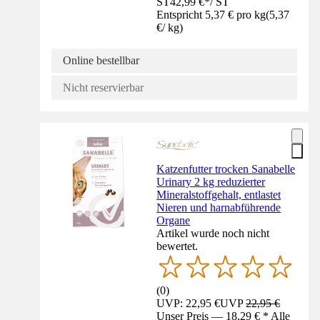
ST
42,99 €
*
/
ST
Entspricht 5,37 € pro kg
(
5,37
€
/
kg
)
Online bestellbar
Nicht reservierbar
Katzenfutter trocken Sanabelle
Urinary 2 kg reduzierter
Mineralstoffgehalt, entlastet
Nieren und harnabführende
Organe
Artikel wurde noch nicht
bewertet.
(
0
)
UVP: 22,95 €
UVP
22,95 €
Unser Preis — 18,29 € * Alle