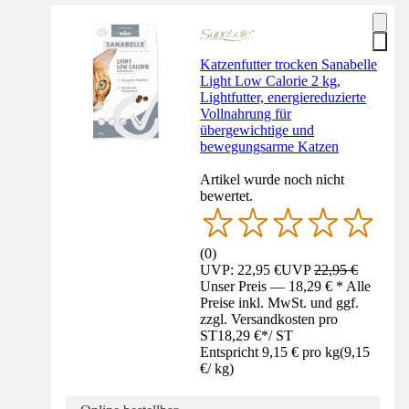
Katzenfutter trocken Sanabelle
Light Low Calorie 2 kg,
Lightfutter, energiereduzierte
Vollnahrung für
übergewichtige und
bewegungsarme Katzen
Artikel wurde noch nicht
bewertet.
(
0
)
UVP: 22,95 €
UVP
22,95 €
Unser Preis — 18,29 € * Alle
Preise inkl. MwSt. und ggf.
zzgl. Versandkosten pro
ST
18,29 €
*
/
ST
Entspricht 9,15 € pro kg
(
9,15
€
/
kg
)