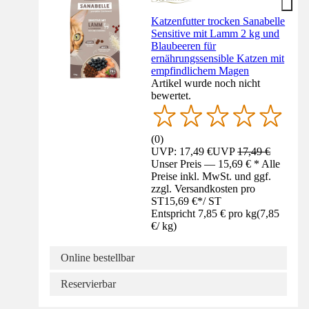
Katzenfutter trocken Sanabelle
Sensitive mit Lamm 2 kg und
Blaubeeren für
ernährungssensible Katzen mit
empfindlichem Magen
Artikel wurde noch nicht
bewertet.
(
0
)
UVP: 17,49 €
UVP
17,49 €
Unser Preis — 15,69 € * Alle
Preise inkl. MwSt. und ggf.
zzgl. Versandkosten pro
ST
15,69 €
*
/
ST
Entspricht 7,85 € pro kg
(
7,85
€
/
kg
)
Online bestellbar
Reservierbar