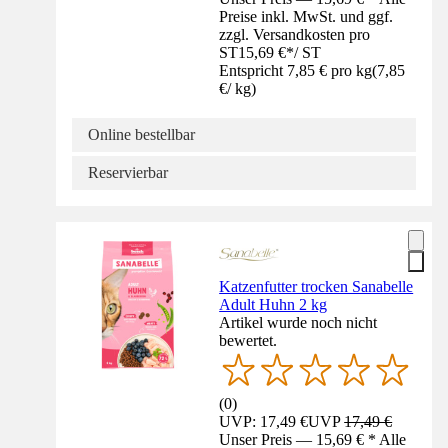
Preise inkl. MwSt. und ggf.
zzgl. Versandkosten pro
ST
15,69 €
*
/
ST
Entspricht 7,85 € pro kg
(
7,85
€
/
kg
)
Online bestellbar
Reservierbar
Katzenfutter trocken Sanabelle
Adult Huhn 2 kg
Artikel wurde noch nicht
bewertet.
(
0
)
UVP: 17,49 €
UVP
17,49 €
Unser Preis — 15,69 € * Alle