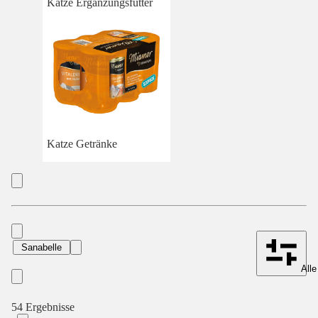
Katze Ergänzungsfutter
Katze Getränke
Sanabelle
Alle
54 Ergebnisse