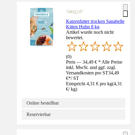
Katzenfutter trocken Sanabelle
Kitten Huhn 8 kg
Artikel wurde noch nicht
bewertet.
(
0
)
Preis — 34,49 € * Alle Preise
inkl. MwSt. und ggf. zzgl.
Versandkosten pro ST
34,49
€
*
/
ST
Entspricht 4,31 € pro kg
(
4,31
€
/
kg
)
Online bestellbar
Reservierbar