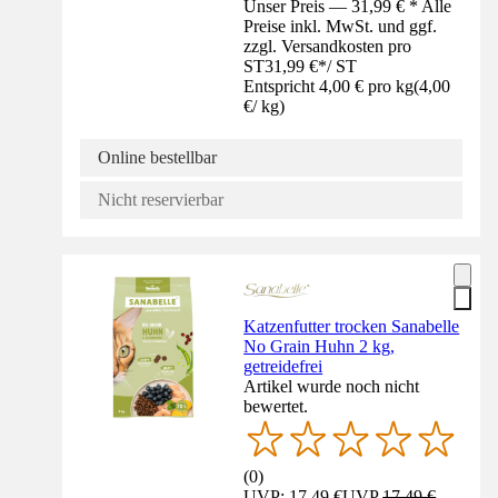
Unser Preis — 31,99 € * Alle
Preise inkl. MwSt. und ggf.
zzgl. Versandkosten pro
ST
31,99 €
*
/
ST
Entspricht 4,00 € pro kg
(
4,00
€
/
kg
)
Online bestellbar
Nicht reservierbar
Katzenfutter trocken Sanabelle
No Grain Huhn 2 kg,
getreidefrei
Artikel wurde noch nicht
bewertet.
(
0
)
UVP: 17,49 €
UVP
17,49 €