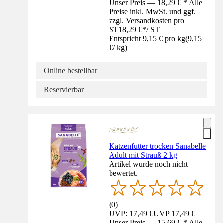
Unser Preis — 18,29 € * Alle
Preise inkl. MwSt. und ggf.
zzgl. Versandkosten pro
ST
18,29 €
*
/
ST
Entspricht 9,15 € pro kg
(
9,15
€
/
kg
)
Online bestellbar
Reservierbar
Katzenfutter trocken Sanabelle
Adult mit Strauß 2 kg
Artikel wurde noch nicht
bewertet.
(
0
)
UVP: 17,49 €
UVP
17,49 €
Unser Preis — 15,69 € * Alle