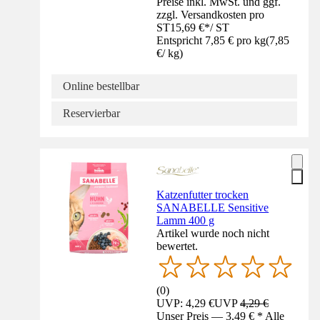
Preise inkl. MwSt. und ggf.
zzgl. Versandkosten pro
ST
15,69 €
*
/
ST
Entspricht 7,85 € pro kg
(
7,85
€
/
kg
)
Online bestellbar
Reservierbar
Katzenfutter trocken
SANABELLE Sensitive
Lamm 400 g
Artikel wurde noch nicht
bewertet.
(
0
)
UVP: 4,29 €
UVP
4,29 €
Unser Preis — 3,49 € * Alle