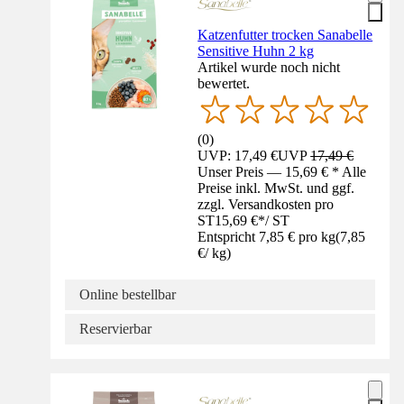
Katzenfutter trocken Sanabelle
Sensitive Huhn 2 kg
Artikel wurde noch nicht
bewertet.
(
0
)
UVP: 17,49 €
UVP
17,49 €
Unser Preis — 15,69 € * Alle
Preise inkl. MwSt. und ggf.
zzgl. Versandkosten pro
ST
15,69 €
*
/
ST
Entspricht 7,85 € pro kg
(
7,85
€
/
kg
)
Online bestellbar
Reservierbar