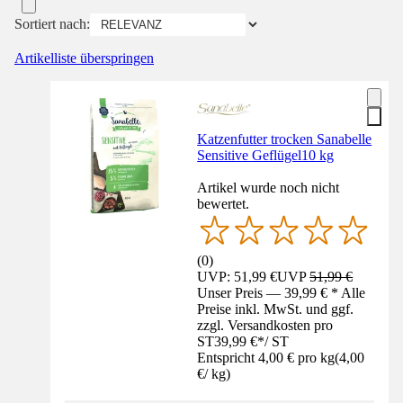
Sortiert nach:
Artikelliste überspringen
Katzenfutter trocken Sanabelle
Sensitive Geflügel10 kg
Artikel wurde noch nicht
bewertet.
(
0
)
UVP: 51,99 €
UVP
51,99 €
Unser Preis — 39,99 € * Alle
Preise inkl. MwSt. und ggf.
zzgl. Versandkosten pro
ST
39,99 €
*
/
ST
Entspricht 4,00 € pro kg
(
4,00
€
/
kg
)