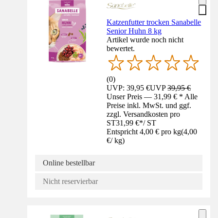
Katzenfutter trocken Sanabelle
Senior Huhn 8 kg
Artikel wurde noch nicht
bewertet.
(
0
)
UVP: 39,95 €
UVP
39,95 €
Unser Preis — 31,99 € * Alle
Preise inkl. MwSt. und ggf.
zzgl. Versandkosten pro
ST
31,99 €
*
/
ST
Entspricht 4,00 € pro kg
(
4,00
€
/
kg
)
Online bestellbar
Nicht reservierbar