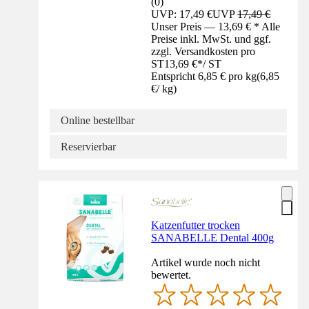
(
0
)
UVP: 17,49 €
UVP
17,49 €
Unser Preis — 13,69 € * Alle
Preise inkl. MwSt. und ggf.
zzgl. Versandkosten pro
ST
13,69 €
*
/
ST
Entspricht 6,85 € pro kg
(
6,85
€
/
kg
)
Online bestellbar
Reservierbar
Katzenfutter trocken
SANABELLE Dental 400g
Artikel wurde noch nicht
bewertet.