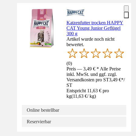
Katzenfutter trocken HAPPY
CAT Young Junior Geflügel
300 g
Artikel wurde noch nicht
bewertet.
(
0
)
Preis — 3,49 € * Alle Preise
inkl. MwSt. und ggf. zzgl.
Versandkosten pro ST
3,49 €
*
/
ST
Entspricht 11,63 € pro
kg
(
11,63 €
/
kg
)
Online bestellbar
Reservierbar