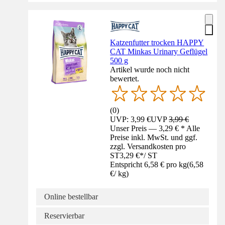
Katzenfutter trocken HAPPY
CAT Minkas Urinary Geflügel
500 g
Artikel wurde noch nicht
bewertet.
(
0
)
UVP: 3,99 €
UVP
3,99 €
Unser Preis — 3,29 € * Alle
Preise inkl. MwSt. und ggf.
zzgl. Versandkosten pro
ST
3,29 €
*
/
ST
Entspricht 6,58 € pro kg
(
6,58
€
/
kg
)
Online bestellbar
Reservierbar