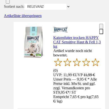
Sortiert nach:
Artikelliste überspringen
Katzenfutter trocken HAPPY
CAT Sensitive Haut & Fell 1,3
kg
Artikel wurde noch nicht
bewertet.
(
0
)
UVP: 11,99 €
UVP
11,99 €
Unser Preis — 9,95 € * Alle
Preise inkl. MwSt. und ggf.
zzgl. Versandkosten pro
ST
9,95 €
*
/
ST
Entspricht 7,65 € pro kg
(
7,65
€
/
kg
)