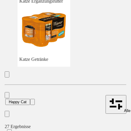
Katze Ergänzungsfutter
Katze Getränke
Happy Cat
Alle
27 Ergebnisse