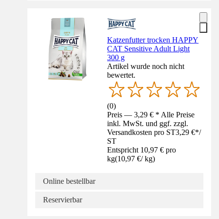
Katzenfutter trocken HAPPY
CAT Sensitive Adult Light
300 g
Artikel wurde noch nicht
bewertet.
(
0
)
Preis — 3,29 € * Alle Preise
inkl. MwSt. und ggf. zzgl.
Versandkosten pro ST
3,29 €
*
/
ST
Entspricht 10,97 € pro
kg
(
10,97 €
/
kg
)
Online bestellbar
Reservierbar