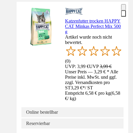
Katzenfutter trocken HAPPY
CAT Minkas Perfect Mix 500
g
Artikel wurde noch nicht
bewertet.
(
0
)
UVP: 3,99 €
UVP
3,99 €
Unser Preis — 3,29 € * Alle
Preise inkl. MwSt. und ggf.
zzgl. Versandkosten pro
ST
3,29 €
*
/
ST
Entspricht 6,58 € pro kg
(
6,58
€
/
kg
)
Online bestellbar
Reservierbar