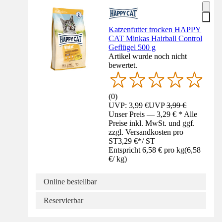
Katzenfutter trocken HAPPY
CAT Minkas Hairball Control
Geflügel 500 g
Artikel wurde noch nicht
bewertet.
(
0
)
UVP: 3,99 €
UVP
3,99 €
Unser Preis — 3,29 € * Alle
Preise inkl. MwSt. und ggf.
zzgl. Versandkosten pro
ST
3,29 €
*
/
ST
Entspricht 6,58 € pro kg
(
6,58
€
/
kg
)
Online bestellbar
Reservierbar