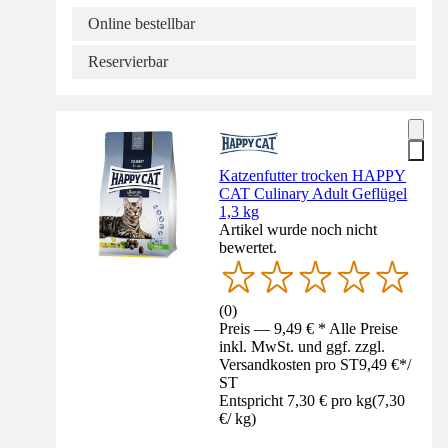
Online bestellbar
Reservierbar
Katzenfutter trocken HAPPY
CAT Culinary Adult Geflügel
1,3 kg
Artikel wurde noch nicht
bewertet.
(
0
)
Preis — 9,49 € * Alle Preise
inkl. MwSt. und ggf. zzgl.
Versandkosten pro ST
9,49 €
*
/
ST
Entspricht 7,30 € pro kg
(
7,30
€
/
kg
)