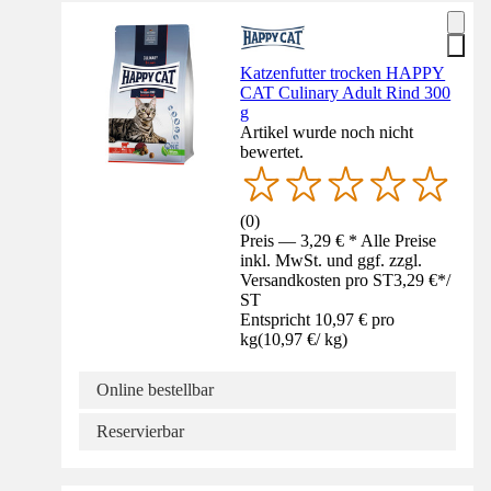
Katzenfutter trocken HAPPY
CAT Culinary Adult Rind 300
g
Artikel wurde noch nicht
bewertet.
(
0
)
Preis — 3,29 € * Alle Preise
inkl. MwSt. und ggf. zzgl.
Versandkosten pro ST
3,29 €
*
/
ST
Entspricht 10,97 € pro
kg
(
10,97 €
/
kg
)
Online bestellbar
Reservierbar