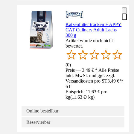
Katzenfutter trocken HAPPY
CAT Culinary Adult Lachs
300 g
Artikel wurde noch nicht
bewertet.
(
0
)
Preis — 3,49 € * Alle Preise
inkl. MwSt. und ggf. zzgl.
Versandkosten pro ST
3,49 €
*
/
ST
Entspricht 11,63 € pro
kg
(
11,63 €
/
kg
)
Online bestellbar
Reservierbar