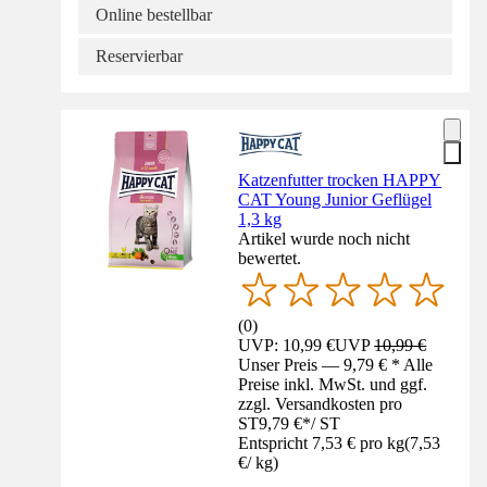
Online bestellbar
Reservierbar
Katzenfutter trocken HAPPY
CAT Young Junior Geflügel
1,3 kg
Artikel wurde noch nicht
bewertet.
(
0
)
UVP: 10,99 €
UVP
10,99 €
Unser Preis — 9,79 € * Alle
Preise inkl. MwSt. und ggf.
zzgl. Versandkosten pro
ST
9,79 €
*
/
ST
Entspricht 7,53 € pro kg
(
7,53
€
/
kg
)