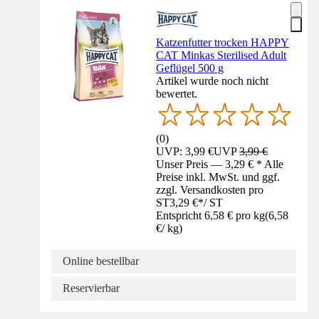
Katzenfutter trocken HAPPY
CAT Minkas Sterilised Adult
Geflügel 500 g
Artikel wurde noch nicht
bewertet.
(
0
)
UVP: 3,99 €
UVP
3,99 €
Unser Preis — 3,29 € * Alle
Preise inkl. MwSt. und ggf.
zzgl. Versandkosten pro
ST
3,29 €
*
/
ST
Entspricht 6,58 € pro kg
(
6,58
€
/
kg
)
Online bestellbar
Reservierbar