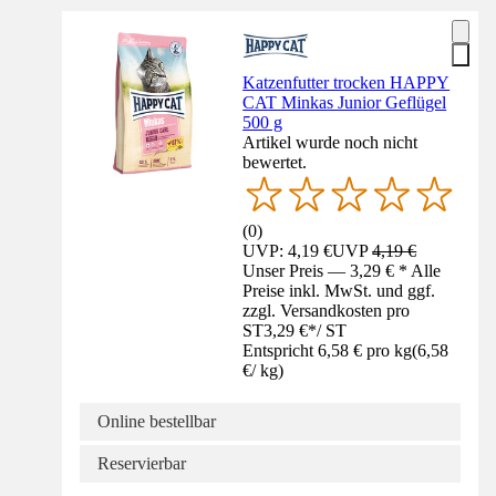
Katzenfutter trocken HAPPY
CAT Minkas Junior Geflügel
500 g
Artikel wurde noch nicht
bewertet.
(
0
)
UVP: 4,19 €
UVP
4,19 €
Unser Preis — 3,29 € * Alle
Preise inkl. MwSt. und ggf.
zzgl. Versandkosten pro
ST
3,29 €
*
/
ST
Entspricht 6,58 € pro kg
(
6,58
€
/
kg
)
Online bestellbar
Reservierbar