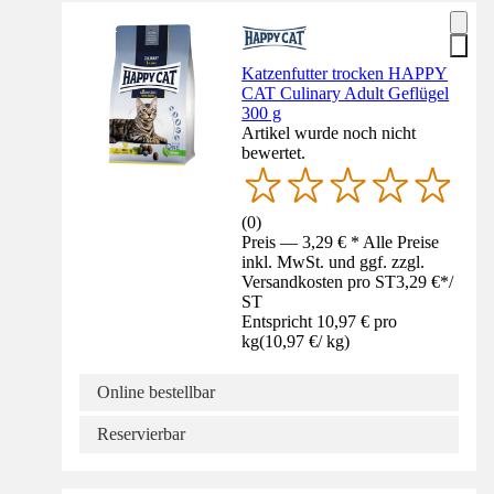
Katzenfutter trocken HAPPY
CAT Culinary Adult Geflügel
300 g
Artikel wurde noch nicht
bewertet.
(
0
)
Preis — 3,29 € * Alle Preise
inkl. MwSt. und ggf. zzgl.
Versandkosten pro ST
3,29 €
*
/
ST
Entspricht 10,97 € pro
kg
(
10,97 €
/
kg
)
Online bestellbar
Reservierbar