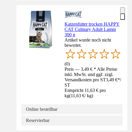
Katzenfutter trocken HAPPY
CAT Culinary Adult Lamm
300 g
Artikel wurde noch nicht
bewertet.
(
0
)
Preis — 3,49 € * Alle Preise
inkl. MwSt. und ggf. zzgl.
Versandkosten pro ST
3,49 €
*
/
ST
Entspricht 11,63 € pro
kg
(
11,63 €
/
kg
)
Online bestellbar
Reservierbar