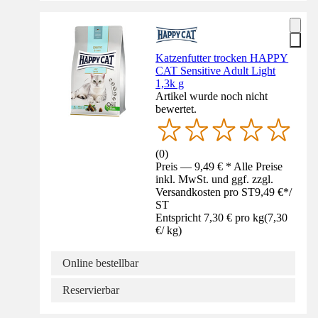
Katzenfutter trocken HAPPY
CAT Sensitive Adult Light
1,3k g
Artikel wurde noch nicht
bewertet.
(
0
)
Preis — 9,49 € * Alle Preise
inkl. MwSt. und ggf. zzgl.
Versandkosten pro ST
9,49 €
*
/
ST
Entspricht 7,30 € pro kg
(
7,30
€
/
kg
)
Online bestellbar
Reservierbar