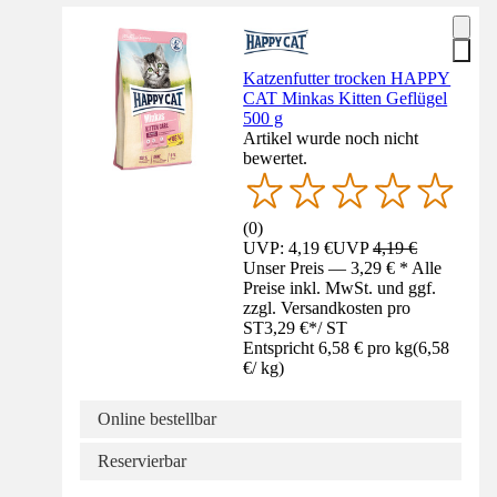
Katzenfutter trocken HAPPY
CAT Minkas Kitten Geflügel
500 g
Artikel wurde noch nicht
bewertet.
(
0
)
UVP: 4,19 €
UVP
4,19 €
Unser Preis — 3,29 € * Alle
Preise inkl. MwSt. und ggf.
zzgl. Versandkosten pro
ST
3,29 €
*
/
ST
Entspricht 6,58 € pro kg
(
6,58
€
/
kg
)
Online bestellbar
Reservierbar