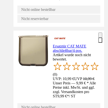
Nicht online bestellbar
Nicht reservierbar
Ersatztür CAT MATE
abschließbar/4-pos.
Artikel wurde noch nicht
bewertet.
(
0
)
UVP: 10,99 €
UVP
10,99 €
Unser Preis — 9,99 € * Alle
Preise inkl. MwSt. und ggf.
zzgl. Versandkosten pro
ST
9,99 €
*
/
ST
Nicht online bestellbar