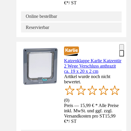
€
*
/
ST
Online bestellbar
Reservierbar
Katzenklappe Karlie Katzentür
2 Wege Verschluss anthrazit
ca. 19 x 20 x 2 cm
Artikel wurde noch nicht
bewertet.
(
0
)
Preis — 15,99 € * Alle Preise
inkl. MwSt. und ggf. zzgl.
Versandkosten pro ST
15,99
€
*
/
ST