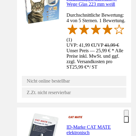
Wege Glas 223 mm weiß
Durchschnittliche Bewertung:
4 von 5 Sternen. 1 Bewertung.
(
1
)
UVP: 41,99 €
UVP
41,99 €
Unser Preis — 25,99 € * Alle
Preise inkl. MwSt. und ggf.
zzgl. Versandkosten pro
ST
25,99 €
*
/
ST
Nicht online bestellbar
Z.Zt. nicht reservierbar
ID-Marke CAT MATE
elektronisch