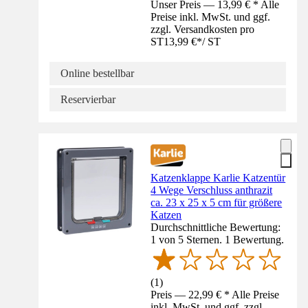
Unser Preis — 13,99 € * Alle
Preise inkl. MwSt. und ggf.
zzgl. Versandkosten pro
ST
13,99 €
*
/
ST
Online bestellbar
Reservierbar
Katzenklappe Karlie Katzentür
4 Wege Verschluss anthrazit
ca. 23 x 25 x 5 cm für größere
Katzen
Durchschnittliche Bewertung:
1 von 5 Sternen. 1 Bewertung.
(
1
)
Preis — 22,99 € * Alle Preise
inkl. MwSt. und ggf. zzgl.