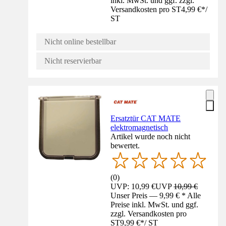
inkl. MwSt. und ggf. zzgl.
Versandkosten pro ST
4,99 €
*
/
ST
Nicht online bestellbar
Nicht reservierbar
Ersatztür CAT MATE
elektromagnetisch
Artikel wurde noch nicht
bewertet.
(
0
)
UVP: 10,99 €
UVP
10,99 €
Unser Preis — 9,99 € * Alle
Preise inkl. MwSt. und ggf.
zzgl. Versandkosten pro
ST
9,99 €
*
/
ST