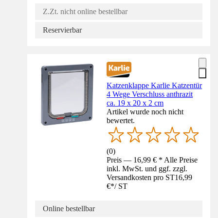
Z.Zt. nicht online bestellbar
Reservierbar
Katzenklappe Karlie Katzentür
4 Wege Verschluss anthrazit
ca. 19 x 20 x 2 cm
Artikel wurde noch nicht
bewertet.
(
0
)
Preis — 16,99 € * Alle Preise
inkl. MwSt. und ggf. zzgl.
Versandkosten pro ST
16,99
€
*
/
ST
Online bestellbar