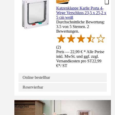
Katzenklappe Karlie Porta 4-
Wege Verschluss 23,5 x 25,2 x
5 cm weiß
Durchschnittliche Bewertung:
3.5 von 5 Sternen. 2
Bewertungen.
(
2
)
Preis — 22,99 € * Alle Preise
inkl. MwSt. und ggf. zzgl.
Versandkosten pro ST
22,99
€
*
/
ST
Online bestellbar
Reservierbar
Ratgeber