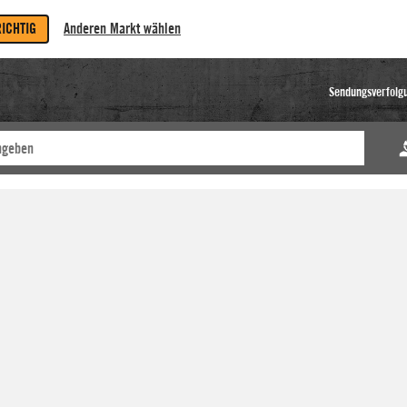
RICHTIG
Anderen Markt wählen
Sendungsverfolg