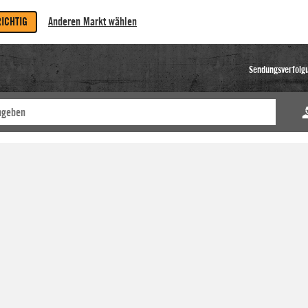
RICHTIG
Anderen Markt wählen
Sendungsverfolg