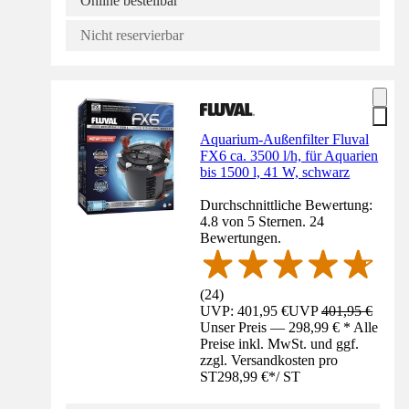
Online bestellbar
Nicht reservierbar
Aquarium-Außenfilter Fluval
FX6 ca. 3500 l/h, für Aquarien
bis 1500 l, 41 W, schwarz
Durchschnittliche Bewertung:
4.8 von 5 Sternen. 24
Bewertungen.
(
24
)
UVP: 401,95 €
UVP
401,95 €
Unser Preis — 298,99 € * Alle
Preise inkl. MwSt. und ggf.
zzgl. Versandkosten pro
ST
298,99 €
*
/
ST