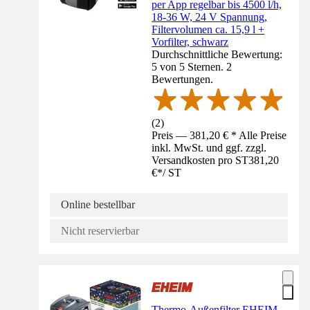
per App regelbar bis 4500 l/h,
18-36 W, 24 V Spannung,
Filtervolumen ca. 15,9 l +
Vorfilter, schwarz
Durchschnittliche Bewertung:
5 von 5 Sternen. 2
Bewertungen.
(
2
)
Preis — 381,20 € * Alle Preise
inkl. MwSt. und ggf. zzgl.
Versandkosten pro ST
381,20
€
*
/
ST
Online bestellbar
Nicht reservierbar
Thermo-Außenfilter EHEIM