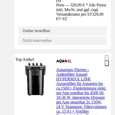
(
4
)
Preis — 329,99 € * Alle Preise
inkl. MwSt. und ggf. zzgl.
Versandkosten pro ST
329,99
€
*
/
ST
Online bestellbar
Nicht reservierbar
Top Artikel
Aquarium-Thermo -
Außenfilter Aquael
HYPERMAX LINK
Aussenfilter für Aquarien bis
ca.1500 l, Förderleistung elekt.
per App regelbar bis 4500 l/h,
18-36 W, intergrierte Heizung
per App steuerbar 2x 150W,
24 V Spannung, Filtervolumen
ca. 15,9 l + Vorfilter