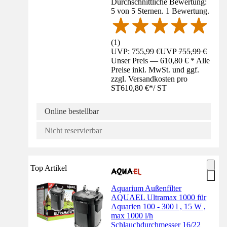
Durchschnittliche Bewertung:
5 von 5 Sternen. 1 Bewertung.
(
1
)
UVP: 755,99 €
UVP
755,99 €
Unser Preis — 610,80 € * Alle
Preise inkl. MwSt. und ggf.
zzgl. Versandkosten pro
ST
610,80 €
*
/
ST
Online bestellbar
Nicht reservierbar
Top Artikel
Aquarium Außenfilter
AQUAEL Ultramax 1000 für
Aquarien 100 - 300 l , 15 W ,
max 1000 l/h
Schlauchdurchmesser 16/22