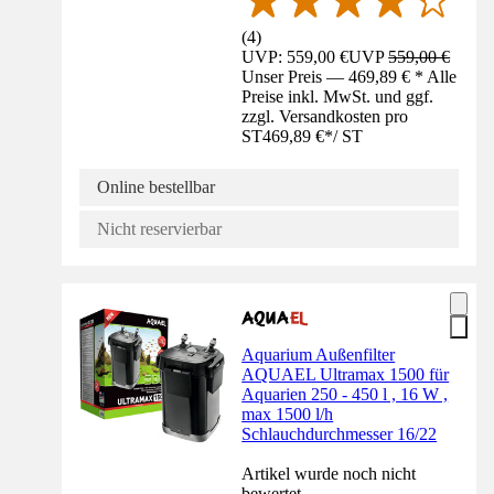
(
4
)
UVP: 559,00 €
UVP
559,00 €
Unser Preis — 469,89 € * Alle
Preise inkl. MwSt. und ggf.
zzgl. Versandkosten pro
ST
469,89 €
*
/
ST
Online bestellbar
Nicht reservierbar
Aquarium Außenfilter
AQUAEL Ultramax 1500 für
Aquarien 250 - 450 l , 16 W ,
max 1500 l/h
Schlauchdurchmesser 16/22
Artikel wurde noch nicht
bewertet.