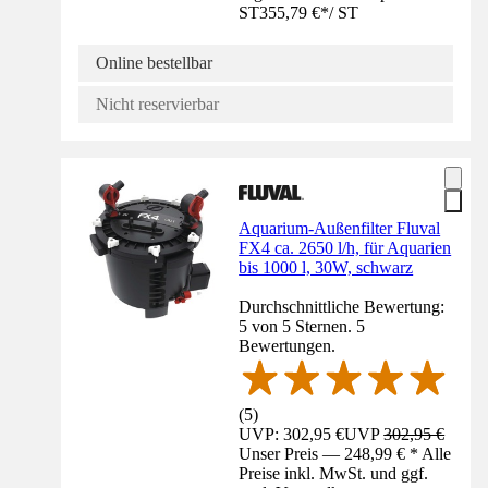
ST
355,79 €
*
/
ST
Online bestellbar
Nicht reservierbar
Aquarium-Außenfilter Fluval
FX4 ca. 2650 l/h, für Aquarien
bis 1000 l, 30W, schwarz
Durchschnittliche Bewertung:
5 von 5 Sternen. 5
Bewertungen.
(
5
)
UVP: 302,95 €
UVP
302,95 €
Unser Preis — 248,99 € * Alle
Preise inkl. MwSt. und ggf.