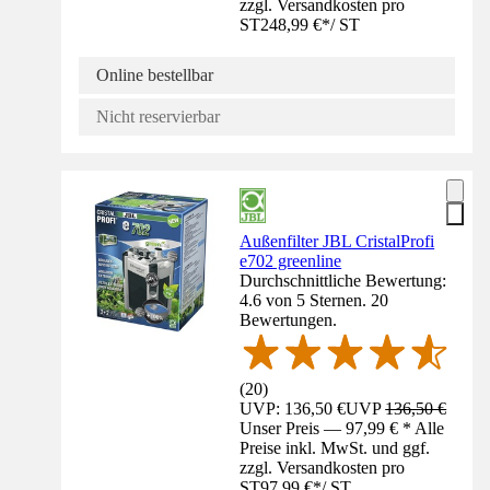
zzgl. Versandkosten pro
ST
248,99 €
*
/
ST
Online bestellbar
Nicht reservierbar
Außenfilter JBL CristalProfi
e702 greenline
Durchschnittliche Bewertung:
4.6 von 5 Sternen. 20
Bewertungen.
(
20
)
UVP: 136,50 €
UVP
136,50 €
Unser Preis — 97,99 € * Alle
Preise inkl. MwSt. und ggf.
zzgl. Versandkosten pro
ST
97,99 €
*
/
ST