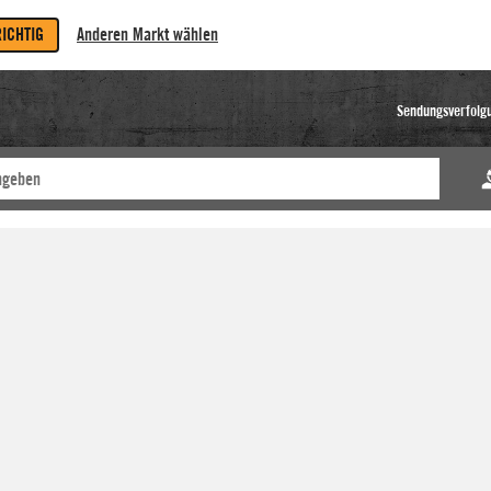
RICHTIG
Anderen Markt wählen
Sendungsverfolg