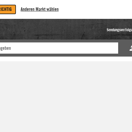
RICHTIG
Anderen Markt wählen
Sendungsverfolg