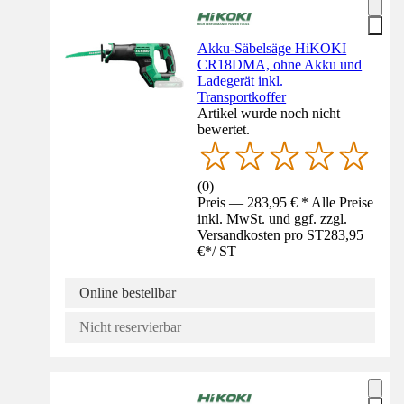
Akku-Säbelsäge HiKOKI
CR18DMA, ohne Akku und
Ladegerät inkl.
Transportkoffer
Artikel wurde noch nicht
bewertet.
(
0
)
Preis — 283,95 € * Alle Preise
inkl. MwSt. und ggf. zzgl.
Versandkosten pro ST
283,95
€
*
/
ST
Online bestellbar
Nicht reservierbar