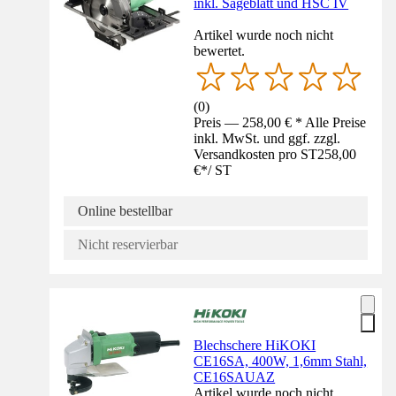
inkl. Sägeblatt und HSC IV
Artikel wurde noch nicht
bewertet.
(
0
)
Preis — 258,00 € * Alle Preise
inkl. MwSt. und ggf. zzgl.
Versandkosten pro ST
258,00
€
*
/
ST
Online bestellbar
Nicht reservierbar
Blechschere HiKOKI
CE16SA, 400W, 1,6mm Stahl,
CE16SAUAZ
Artikel wurde noch nicht