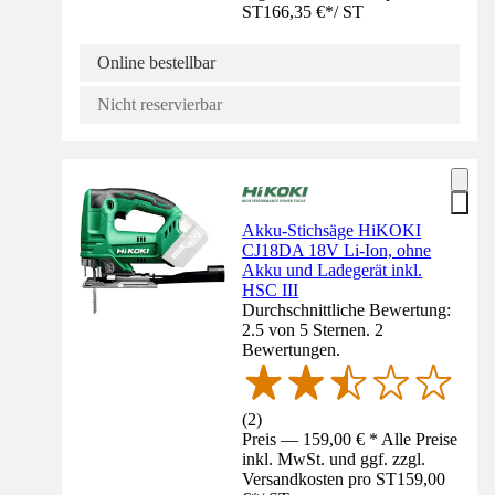
ST
166,35 €
*
/
ST
Online bestellbar
Nicht reservierbar
Akku-Stichsäge HiKOKI
CJ18DA 18V Li-Ion, ohne
Akku und Ladegerät inkl.
HSC III
Durchschnittliche Bewertung:
2.5 von 5 Sternen. 2
Bewertungen.
(
2
)
Preis — 159,00 € * Alle Preise
inkl. MwSt. und ggf. zzgl.
Versandkosten pro ST
159,00