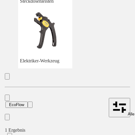
Steckdosenleisten
Elektriker-Werkzeug
EcoFlow
Alle
1 Ergebnis