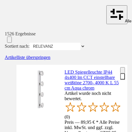
Alle
1526 Ergebnisse
Sortiert nach:
Artikelliste überspringen
LED Spiegelleuchte IP44
4x400 lm CCT einstellbare
weißtöne 2700- 4000 K L 55
cm Aqua chrom
Artikel wurde noch nicht
bewertet.
(
0
)
Preis — 89,95 € * Alle Preise
inkl. MwSt. und ggf. zzgl.