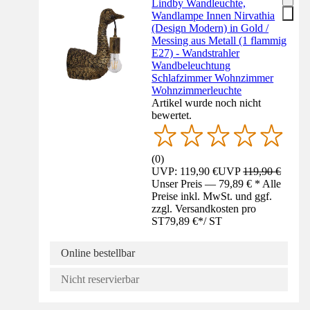
Lindby Wandleuchte,
Wandlampe Innen Nirvathia
(Design Modern) in Gold /
Messing aus Metall (1 flammig
E27) - Wandstrahler
Wandbeleuchtung
Schlafzimmer Wohnzimmer
Wohnzimmerleuchte
Artikel wurde noch nicht
bewertet.
(
0
)
UVP: 119,90 €
UVP
119,90 €
Unser Preis — 79,89 € * Alle
Preise inkl. MwSt. und ggf.
zzgl. Versandkosten pro
ST
79,89 €
*
/
ST
Online bestellbar
Nicht reservierbar