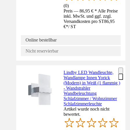
(
0
)
Preis — 86,95 € * Alle Preise
inkl. MwSt. und ggf. zzgl.
Versandkosten pro ST
86,95
€
*
/
ST
Online bestellbar
Nicht reservierbar
Lindby LED Wandleuchte,
Wandlampe Innen Yorick
(Modern) in Weiß (1 flammig )
- Wandstrahler
Wandbeleuchtung
Schlafzimmer / Wohnzimmer
Schlafzimmerleuchte
Artikel wurde noch nicht
bewertet.