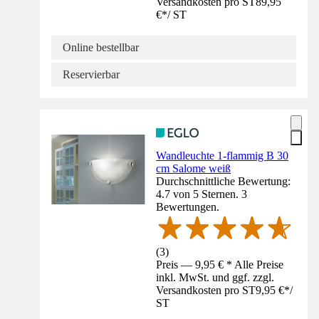
Versandkosten pro ST
89,95
€
*
/
ST
Online bestellbar
Reservierbar
Wandleuchte 1-flammig B 30
cm Salome weiß
Durchschnittliche Bewertung:
4.7 von 5 Sternen. 3
Bewertungen.
(
3
)
Preis — 9,95 € * Alle Preise
inkl. MwSt. und ggf. zzgl.
Versandkosten pro ST
9,95 €
*
/
ST