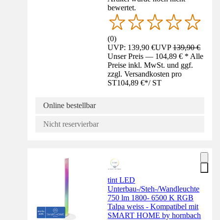
bewertet.
(
0
)
UVP: 139,90 €
UVP
139,90 €
Unser Preis — 104,89 € * Alle
Preise inkl. MwSt. und ggf.
zzgl. Versandkosten pro
ST
104,89 €
*
/
ST
Online bestellbar
Nicht reservierbar
tint LED
Unterbau-/Steh-/Wandleuchte
750 lm 1800- 6500 K RGB
Talpa weiss - Kompatibel mit
SMART HOME by hornbach