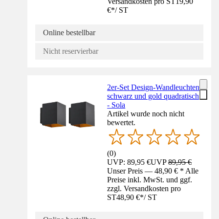
Versandkosten pro ST
19,90
€
*
/
ST
Online bestellbar
Nicht reservierbar
2er-Set Design-Wandleuchten
schwarz und gold quadratisch
- Sola
Artikel wurde noch nicht
bewertet.
(
0
)
UVP: 89,95 €
UVP
89,95 €
Unser Preis — 48,90 € * Alle
Preise inkl. MwSt. und ggf.
zzgl. Versandkosten pro
ST
48,90 €
*
/
ST