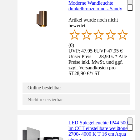
Moderne Wandleuchte
dunkelbronze rund - Sandy
Artikel wurde noch nicht
bewertet.
(
0
)
UVP: 47,95 €
UVP
47,95 €
Unser Preis — 28,90 € * Alle
Preise inkl. MwSt. und ggf.
zzgl. Versandkosten pro
ST
28,90 €
*
/
ST
Online bestellbar
Nicht reservierbar
LED Spiegelleuchte IP44 500
lm CCT einstellbare weißtöne
2700- 4000 K T 16 cm Aqua
chrom