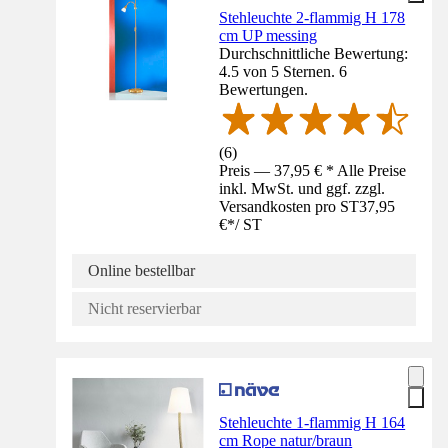
Stehleuchte 2-flammig H 178
cm UP messing
Durchschnittliche Bewertung:
4.5 von 5 Sternen. 6
Bewertungen.
(
6
)
Preis — 37,95 € * Alle Preise
inkl. MwSt. und ggf. zzgl.
Versandkosten pro ST
37,95
€
*
/
ST
Online bestellbar
Nicht reservierbar
Stehleuchte 1-flammig H 164
cm Rope natur/braun