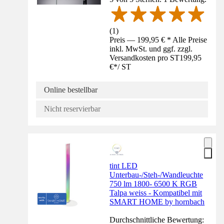
(
1
)
Preis — 199,95 € * Alle Preise
inkl. MwSt. und ggf. zzgl.
Versandkosten pro ST
199,95
€
*
/
ST
Online bestellbar
Nicht reservierbar
tint LED
Unterbau-/Steh-/Wandleuchte
750 lm 1800- 6500 K RGB
Talpa weiss - Kompatibel mit
SMART HOME by hornbach
Durchschnittliche Bewertung: