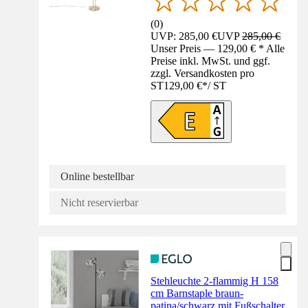
(
0
)
UVP: 285,00 €
UVP
285,00 €
Unser Preis — 129,00 € * Alle
Preise inkl. MwSt. und ggf.
zzgl. Versandkosten pro
ST
129,00 €
*
/
ST
Online bestellbar
Nicht reservierbar
Stehleuchte 2-flammig H 158
cm Barnstaple braun-
patina/schwarz mit Fußschalter