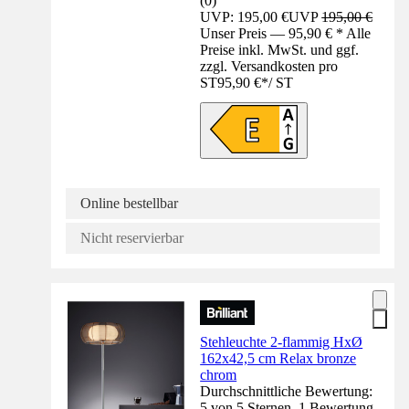
(
0
)
UVP: 195,00 €
UVP
195,00 €
Unser Preis — 95,90 € * Alle
Preise inkl. MwSt. und ggf.
zzgl. Versandkosten pro
ST
95,90 €
*
/
ST
Online bestellbar
Nicht reservierbar
Stehleuchte 2-flammig HxØ
162x42,5 cm Relax bronze
chrom
Durchschnittliche Bewertung:
5 von 5 Sternen. 1 Bewertung.