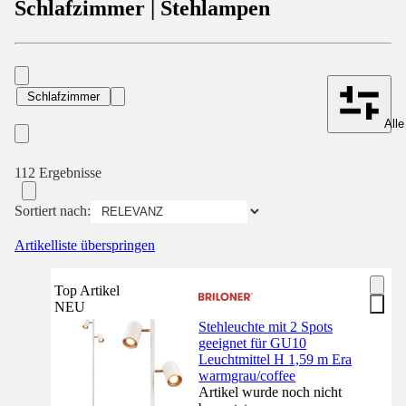
Schlafzimmer | Stehlampen
Schlafzimmer
Alle
112 Ergebnisse
Sortiert nach:
Artikelliste überspringen
Top Artikel
NEU
Stehleuchte mit 2 Spots
geeignet für GU10
Leuchtmittel H 1,59 m Era
warmgrau/coffee
Artikel wurde noch nicht