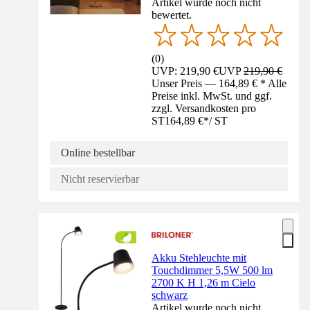
Artikel wurde noch nicht
bewertet.
(
0
)
UVP: 219,90 €
UVP
219,90 €
Unser Preis — 164,89 € * Alle
Preise inkl. MwSt. und ggf.
zzgl. Versandkosten pro
ST
164,89 €
*
/
ST
Online bestellbar
Nicht reservierbar
Akku Stehleuchte mit
Touchdimmer 5,5W 500 lm
2700 K H 1,26 m Cielo
schwarz
Artikel wurde noch nicht