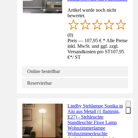
Artikel wurde noch nicht
bewertet.
(
0
)
Preis — 107,95 € * Alle Preise
inkl. MwSt. und ggf. zzgl.
Versandkosten pro ST
107,95
€
*
/
ST
Online bestellbar
Reservierbar
Lindby Stehlampe Sonika in
Alu aus Metall (1 flammig,
E27) - Stehleuchte
Standleuchte Floor Lamp
Wohnzimmerlampe
Wohnzimmerleuchte