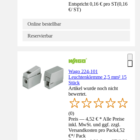
Entspricht 0,16 € pro ST
(
0,16
€
/
ST
)
Online bestellbar
Reservierbar
Wago 224-101
Leuchtenklemme 2,5 mm² 15
Stück
Artikel wurde noch nicht
bewertet.
(
0
)
Preis — 4,52 € * Alle Preise
inkl. MwSt. und ggf. zzgl.
Versandkosten pro Pack
4,52
€
*
/
Pack