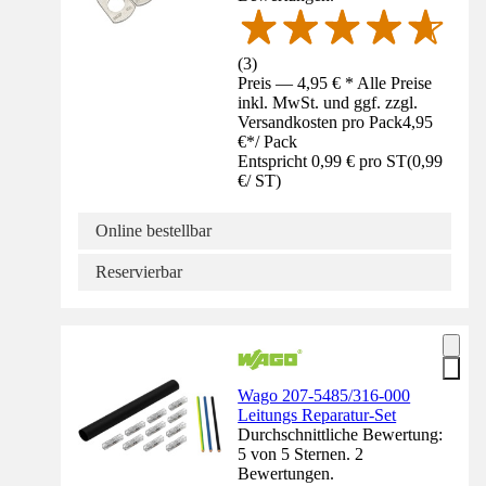
(
3
)
Preis — 4,95 € * Alle Preise
inkl. MwSt. und ggf. zzgl.
Versandkosten pro Pack
4,95
€
*
/
Pack
Entspricht 0,99 € pro ST
(
0,99
€
/
ST
)
Online bestellbar
Reservierbar
Wago 207-5485/316-000
Leitungs Reparatur-Set
Durchschnittliche Bewertung:
5 von 5 Sternen. 2
Bewertungen.