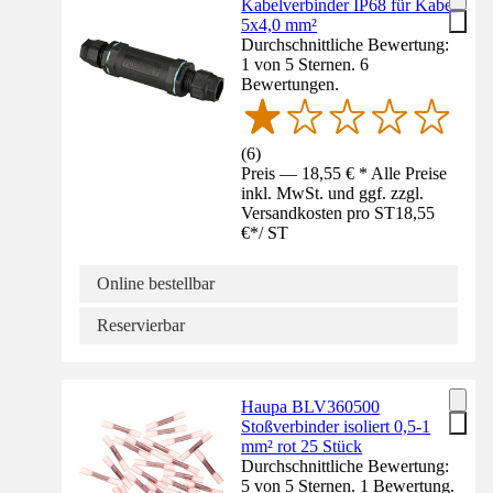
Kabelverbinder IP68 für Kabel
5x4,0 mm²
Durchschnittliche Bewertung:
1 von 5 Sternen. 6
Bewertungen.
(
6
)
Preis — 18,55 € * Alle Preise
inkl. MwSt. und ggf. zzgl.
Versandkosten pro ST
18,55
€
*
/
ST
Online bestellbar
Reservierbar
Haupa BLV360500
Stoßverbinder isoliert 0,5-1
mm² rot 25 Stück
Durchschnittliche Bewertung:
5 von 5 Sternen. 1 Bewertung.