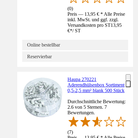
(
0
)
Preis — 13,95 € * Alle Preise
inkl. MwSt. und ggf. zzgl.
Versandkosten pro ST
13,95
€
*
/
ST
Online bestellbar
Reservierbar
Haupa 270221
Aderendhülsenbox Sortiment
0,5-2,5 mm² blank 500 Stück
Durchschnittliche Bewertung:
2.6 von 5 Sternen. 7
Bewertungen.
(
7
)
Preis — 13,95 € * Alle Preise