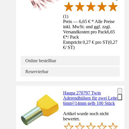
(
1
)
Preis — 6,65 € * Alle Preise
inkl. MwSt. und ggf. zzgl.
Versandkosten pro Pack
6,65
€
*
/
Pack
Entspricht 0,27 € pro ST
(
0,27
€
/
ST
)
Online bestellbar
Reservierbar
Haupa 270797 Twin
Aderendhülsen für zwei Leiter
6mm²/14mm gelb 100 Stück
Artikel wurde noch nicht
bewertet.