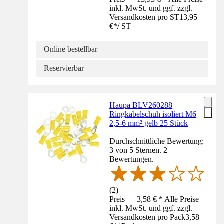
inkl. MwSt. und ggf. zzgl.
Versandkosten pro ST
13,95
€
*
/
ST
Online bestellbar
Reservierbar
Haupa BLV260288
Ringkabelschuh isoliert M6
2,5-6 mm² gelb 25 Stück
Durchschnittliche Bewertung:
3 von 5 Sternen. 2
Bewertungen.
(
2
)
Preis — 3,58 € * Alle Preise
inkl. MwSt. und ggf. zzgl.
Versandkosten pro Pack
3,58