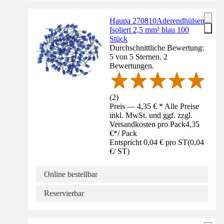
Haupa 270810Aderendhülsen
Isoliert 2,5 mm² blau 100
Stück
Durchschnittliche Bewertung:
5 von 5 Sternen. 2
Bewertungen.
(
2
)
Preis — 4,35 € * Alle Preise
inkl. MwSt. und ggf. zzgl.
Versandkosten pro Pack
4,35
€
*
/
Pack
Entspricht 0,04 € pro ST
(
0,04
€
/
ST
)
Online bestellbar
Reservierbar