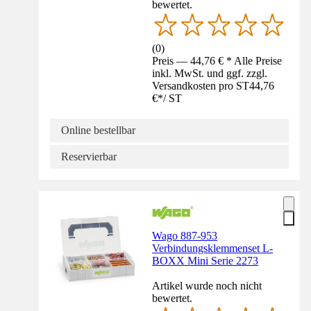
bewertet.
(
0
)
Preis — 44,76 € * Alle Preise
inkl. MwSt. und ggf. zzgl.
Versandkosten pro ST
44,76
€
*
/
ST
Online bestellbar
Reservierbar
Wago 887-953
Verbindungsklemmenset L-
BOXX Mini Serie 2273
Artikel wurde noch nicht
bewertet.