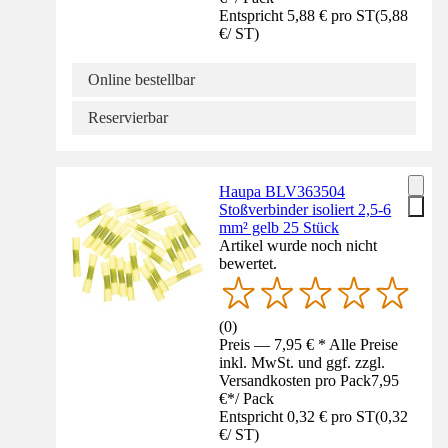
Entspricht 5,88 € pro ST
(
5,88
€
/
ST
)
Online bestellbar
Reservierbar
Haupa BLV363504
Stoßverbinder isoliert 2,5-6
mm² gelb 25 Stück
Artikel wurde noch nicht
bewertet.
(
0
)
Preis — 7,95 € * Alle Preise
inkl. MwSt. und ggf. zzgl.
Versandkosten pro Pack
7,95
€
*
/
Pack
Entspricht 0,32 € pro ST
(
0,32
€
/
ST
)