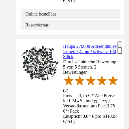
€
/
ST
)
Online bestellbar
Reservierbar
Haupa 270808 Aderendhülsen
Isoliert 1,5 mm² schwarz 100
Stück
Durchschnittliche Bewertung:
5 von 5 Sternen. 2
Bewertungen.
(
2
)
Preis — 3,75 € * Alle Preise
inkl. MwSt. und ggf. zzgl.
Versandkosten pro Pack
3,75
€
*
/
Pack
Entspricht 0,04 € pro ST
(
0,04
€
/
ST
)