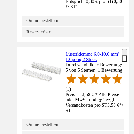
Entspricht 0,30 € pro ST
(
0,30
€
/
ST
)
Online bestellbar
Reservierbar
Lüsterklemme 6,0-10,0 mm²
12-polig 2 Stück
Durchschnittliche Bewertung:
5 von 5 Sternen. 1 Bewertung.
(
1
)
Preis — 3,58 € * Alle Preise
inkl. MwSt. und ggf. zzgl.
Versandkosten pro ST
3,58 €
*
/
ST
Online bestellbar