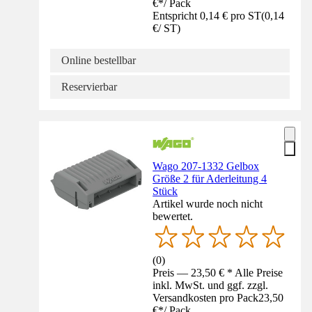
€
*
/
Pack
Entspricht 0,14 € pro ST
(
0,14
€
/
ST
)
Online bestellbar
Reservierbar
Wago 207-1332 Gelbox
Größe 2 für Aderleitung 4
Stück
Artikel wurde noch nicht
bewertet.
(
0
)
Preis — 23,50 € * Alle Preise
inkl. MwSt. und ggf. zzgl.
Versandkosten pro Pack
23,50
€
*
/
Pack