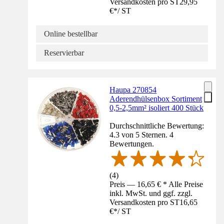
Versandkosten pro ST
29,95
€
*
/
ST
Online bestellbar
Reservierbar
Haupa 270854
Aderendhülsenbox Sortiment
0,5-2,5mm² isoliert 400 Stück
Durchschnittliche Bewertung:
4.3 von 5 Sternen. 4
Bewertungen.
(
4
)
Preis — 16,65 € * Alle Preise
inkl. MwSt. und ggf. zzgl.
Versandkosten pro ST
16,65
€
*
/
ST