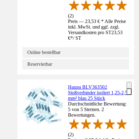
(
2
)
Preis — 23,53 € * Alle Preise
inkl. MwSt. und ggf. zzgl.
Versandkosten pro ST
23,53
€
*
/
ST
Online bestellbar
Reservierbar
Haupa BLV363502
Stoßverbinder isoliert 1,25-2,5
mm² blau 25 Stück
Durchschnittliche Bewertung:
5 von 5 Sternen. 2
Bewertungen.
(
2
)