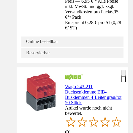
Preis — 6,95 € * Alle Preise
inkl. MwSt. und ggf. zzgl.
Versandkosten pro Pack
6,95
€
*
/
Pack
Entspricht 0,28 € pro ST
(
0,28
€
/
ST
)
Online bestellbar
Reservierbar
Wago 243-211
Buchsenklemme EIB-
Busklemmen 4-Leiter grau/rot
50 Stück
Artikel wurde noch nicht
bewertet.
(
0
)