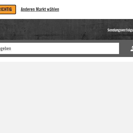
RICHTIG
Anderen Markt wählen
Sendungsverfolg