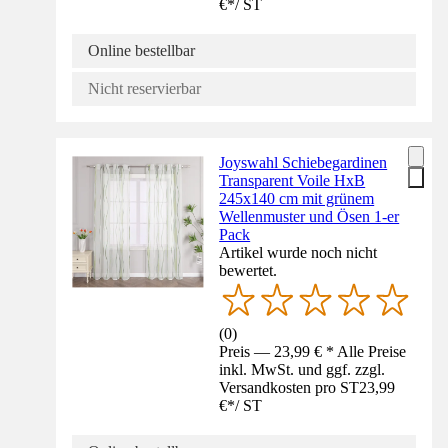
€
*
/
ST
Online bestellbar
Nicht reservierbar
Joyswahl Schiebegardinen
Transparent Voile HxB
245x140 cm mit grünem
Wellenmuster und Ösen 1-er
Pack
Artikel wurde noch nicht
bewertet.
(
0
)
Preis — 23,99 € * Alle Preise
inkl. MwSt. und ggf. zzgl.
Versandkosten pro ST
23,99
€
*
/
ST