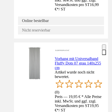
inkl. MwSt. und ggf. zzgl.
Versandkosten pro ST
16,99
€
*
/
ST
Online bestellbar
Nicht reservierbar
Vorhang mit Universalband
Fluffy Dots 07 grau 140x255
cm
Artikel wurde noch nicht
bewertet.
(
0
)
Preis — 19,95 € * Alle Preise
inkl. MwSt. und ggf. zzgl.
Versandkosten pro ST
19,95
€
*
/
ST