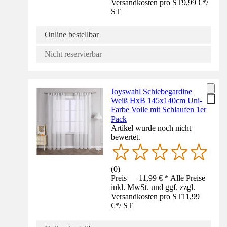
Versandkosten pro ST
9,99 €
*
/
ST
Online bestellbar
Nicht reservierbar
Joyswahl Schiebegardine
Weiß HxB 145x140cm Uni-
Farbe Voile mit Schlaufen 1er
Pack
Artikel wurde noch nicht
bewertet.
(
0
)
Preis — 11,99 € * Alle Preise
inkl. MwSt. und ggf. zzgl.
Versandkosten pro ST
11,99
€
*
/
ST