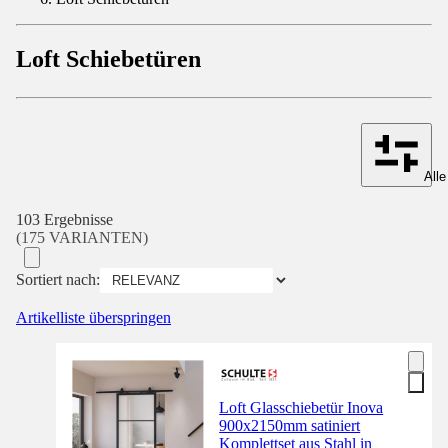
Loft Schiebetüren
Alle
103 Ergebnisse
(175 VARIANTEN)
Sortiert nach:
Artikelliste überspringen
Loft Glasschiebetür Inova
900x2150mm satiniert
Komplettset aus Stahl in