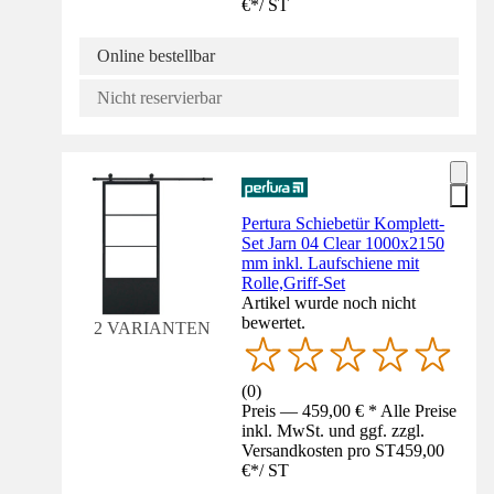
€
*
/
ST
Online bestellbar
Nicht reservierbar
Pertura Schiebetür Komplett-
Set Jarn 04 Clear 1000x2150
mm inkl. Laufschiene mit
Rolle,Griff-Set
Artikel wurde noch nicht
bewertet.
2 VARIANTEN
(
0
)
Preis — 459,00 € * Alle Preise
inkl. MwSt. und ggf. zzgl.
Versandkosten pro ST
459,00
€
*
/
ST