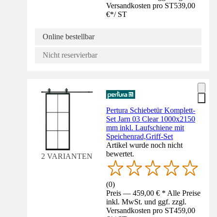
Versandkosten pro ST
539,00
€
*
/
ST
Online bestellbar
Nicht reservierbar
Pertura Schiebetür Komplett-
Set Jarn 03 Clear 1000x2150
mm inkl. Laufschiene mit
Speichenrad,Griff-Set
Artikel wurde noch nicht
bewertet.
2 VARIANTEN
(
0
)
Preis — 459,00 € * Alle Preise
inkl. MwSt. und ggf. zzgl.
Versandkosten pro ST
459,00