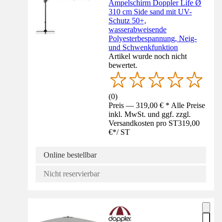
Ampelschirm Doppler Life Ø
310 cm Side sand mit UV-
Schutz 50+,
wasserabweisende
Polyesterbespannung, Neig-
und Schwenkfunktion
Artikel wurde noch nicht
bewertet.
(
0
)
Preis — 319,00 € * Alle Preise
inkl. MwSt. und ggf. zzgl.
Versandkosten pro ST
319,00
€
*
/
ST
Online bestellbar
Nicht reservierbar