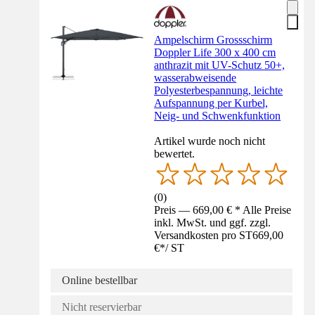
Ampelschirm Grossschirm
Doppler Life 300 x 400 cm
anthrazit mit UV-Schutz 50+,
wasserabweisende
Polyesterbespannung, leichte
Aufspannung per Kurbel,
Neig- und Schwenkfunktion
Artikel wurde noch nicht
bewertet.
(
0
)
Preis — 669,00 € * Alle Preise
inkl. MwSt. und ggf. zzgl.
Versandkosten pro ST
669,00
€
*
/
ST
Online bestellbar
Nicht reservierbar