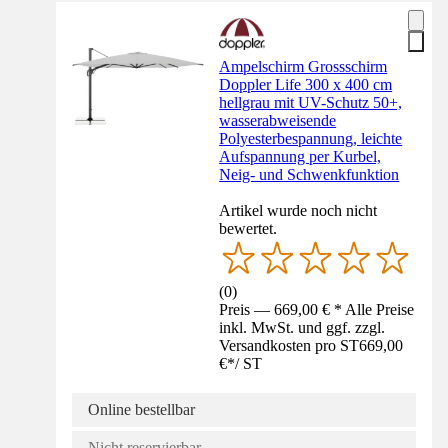
Ampelschirm Grossschirm
Doppler Life 300 x 400 cm
hellgrau mit UV-Schutz 50+,
wasserabweisende
Polyesterbespannung, leichte
Aufspannung per Kurbel,
Neig- und Schwenkfunktion
Artikel wurde noch nicht
bewertet.
(
0
)
Preis — 669,00 € * Alle Preise
inkl. MwSt. und ggf. zzgl.
Versandkosten pro ST
669,00
€
*
/
ST
Online bestellbar
Nicht reservierbar