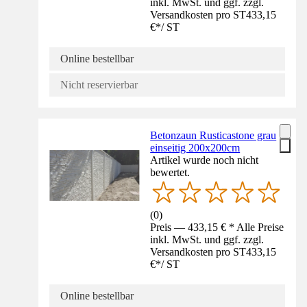
inkl. MwSt. und ggf. zzgl.
Versandkosten pro ST
433,15
€
*
/
ST
Online bestellbar
Nicht reservierbar
Betonzaun Rusticastone grau
einseitig 200x200cm
Artikel wurde noch nicht
bewertet.
(
0
)
Preis — 433,15 € * Alle Preise
inkl. MwSt. und ggf. zzgl.
Versandkosten pro ST
433,15
€
*
/
ST
Online bestellbar