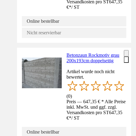
Versandkosten pro ST
647,35
€
*
/
ST
Online bestellbar
Nicht reservierbar
Betonzaun Rockmotiv grau
200x193cm doppelseitig
Artikel wurde noch nicht
bewertet.
(
0
)
Preis — 647,35 € * Alle Preise
inkl. MwSt. und ggf. zzgl.
Versandkosten pro ST
647,35
€
*
/
ST
Online bestellbar