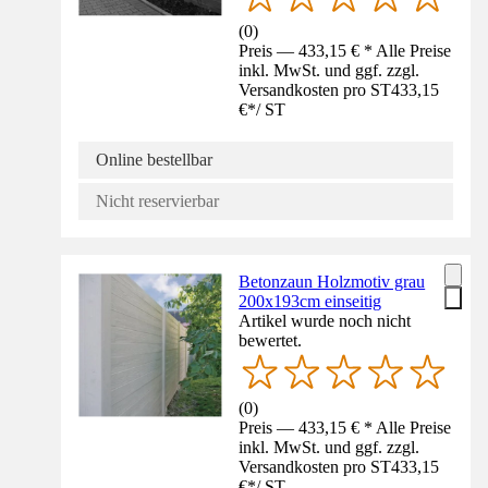
(
0
)
Preis — 433,15 € * Alle Preise
inkl. MwSt. und ggf. zzgl.
Versandkosten pro ST
433,15
€
*
/
ST
Online bestellbar
Nicht reservierbar
Betonzaun Holzmotiv grau
200x193cm einseitig
Artikel wurde noch nicht
bewertet.
(
0
)
Preis — 433,15 € * Alle Preise
inkl. MwSt. und ggf. zzgl.
Versandkosten pro ST
433,15
€
*
/
ST