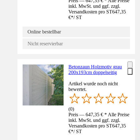
Preis — 647,35 € * Alle Preise
inkl. MwSt. und ggf. zzgl.
Versandkosten pro ST
647,35
€
*
/
ST
Online bestellbar
Nicht reservierbar
Betonzaun Holzmotiv grau
200x193cm doppelseitig
Artikel wurde noch nicht
bewertet.
(
0
)
Preis — 647,35 € * Alle Preise
inkl. MwSt. und ggf. zzgl.
Versandkosten pro ST
647,35
€
*
/
ST