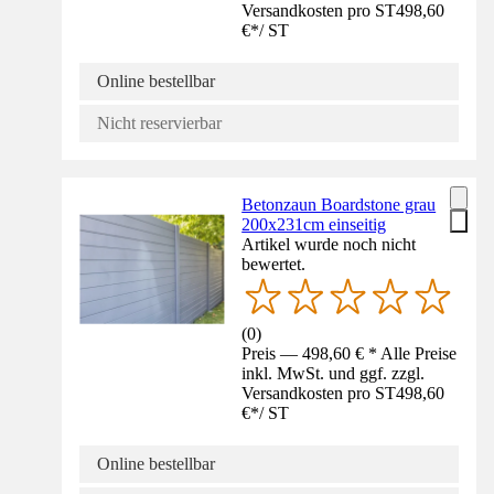
Versandkosten pro ST
498,60
€
*
/
ST
Online bestellbar
Nicht reservierbar
Betonzaun Boardstone grau
200x231cm einseitig
Artikel wurde noch nicht
bewertet.
(
0
)
Preis — 498,60 € * Alle Preise
inkl. MwSt. und ggf. zzgl.
Versandkosten pro ST
498,60
€
*
/
ST
Online bestellbar