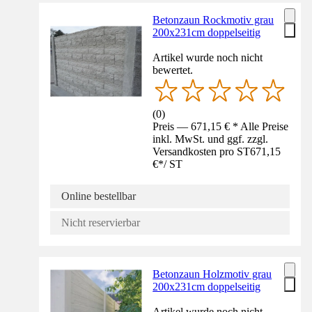
Betonzaun Rockmotiv grau
200x231cm doppelseitig
Artikel wurde noch nicht
bewertet.
(
0
)
Preis — 671,15 € * Alle Preise
inkl. MwSt. und ggf. zzgl.
Versandkosten pro ST
671,15
€
*
/
ST
Online bestellbar
Nicht reservierbar
Betonzaun Holzmotiv grau
200x231cm doppelseitig
Artikel wurde noch nicht