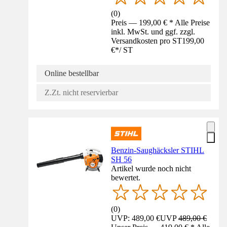
(
0
)
Preis — 199,00 € * Alle Preise
inkl. MwSt. und ggf. zzgl.
Versandkosten pro ST
199,00
€
*
/
ST
Online bestellbar
Z.Zt. nicht reservierbar
Benzin-Saughäcksler STIHL
SH 56
Artikel wurde noch nicht
bewertet.
(
0
)
UVP: 489,00 €
UVP
489,00 €