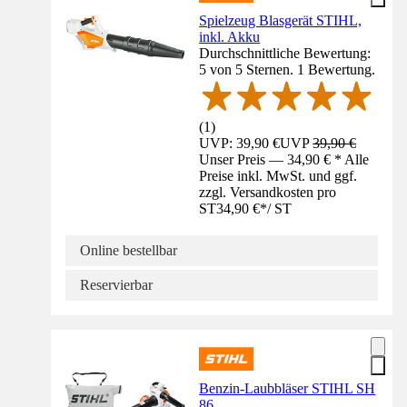
Spielzeug Blasgerät STIHL,
inkl. Akku
Durchschnittliche Bewertung:
5 von 5 Sternen. 1 Bewertung.
(
1
)
UVP: 39,90 €
UVP
39,90 €
Unser Preis — 34,90 € * Alle
Preise inkl. MwSt. und ggf.
zzgl. Versandkosten pro
ST
34,90 €
*
/
ST
Online bestellbar
Reservierbar
Benzin-Laubbläser STIHL SH
86