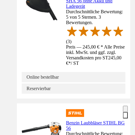
SHA 56 ohne Akku und
Ladegerät
Durchschnittliche Bewertung:
5 von 5 Sternen. 3
Bewertungen.
(
3
)
Preis — 245,00 € * Alle Preise
inkl. MwSt. und ggf. zzgl.
Versandkosten pro ST
245,00
€
*
/
ST
Online bestellbar
Reservierbar
Benzin Laubbläser STIHL BG
56
Durchschnittliche Bewertung: