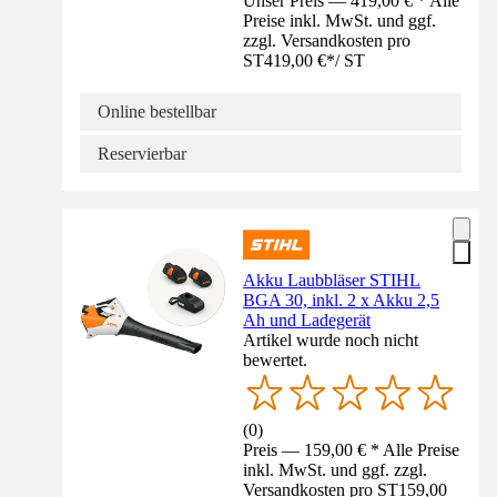
Unser Preis — 419,00 € * Alle
Preise inkl. MwSt. und ggf.
zzgl. Versandkosten pro
ST
419,00 €
*
/
ST
Online bestellbar
Reservierbar
Akku Laubbläser STIHL
BGA 30, inkl. 2 x Akku 2,5
Ah und Ladegerät
Artikel wurde noch nicht
bewertet.
(
0
)
Preis — 159,00 € * Alle Preise
inkl. MwSt. und ggf. zzgl.
Versandkosten pro ST
159,00