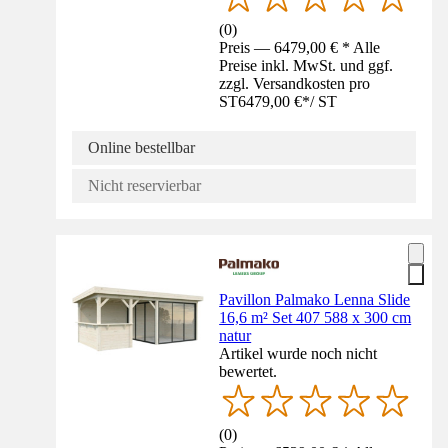
(
0
)
Preis — 6479,00 € * Alle
Preise inkl. MwSt. und ggf.
zzgl. Versandkosten pro
ST
6479,00 €
*
/
ST
Online bestellbar
Nicht reservierbar
Pavillon Palmako Lenna Slide
16,6 m² Set 407 588 x 300 cm
natur
Artikel wurde noch nicht
bewertet.
(
0
)