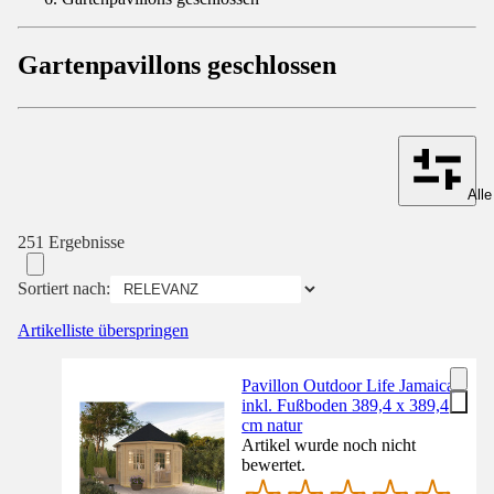
Gartenpavillons geschlossen
Alle
251 Ergebnisse
Sortiert nach:
Artikelliste überspringen
Pavillon Outdoor Life Jamaica
inkl. Fußboden 389,4 x 389,4
cm natur
Artikel wurde noch nicht
bewertet.