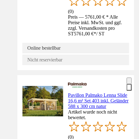
(
0
)
Preis — 5761,00 € * Alle
Preise inkl. MwSt. und ggf.
zzgl. Versandkosten pro
ST
5761,00 €
*
/
ST
Online bestellbar
Nicht reservierbar
Pavillon Palmako Lenna Slide
16,6 m² Set 403 inkl. Geländer
588 x 300 cm natur
Artikel wurde noch nicht
bewertet.
(
0
)