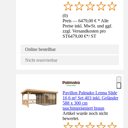
(
0
)
Preis — 6479,00 € * Alle
Preise inkl. MwSt. und ggf.
zzgl. Versandkosten pro
ST
6479,00 €
*
/
ST
Online bestellbar
Nicht reservierbar
Pavillon Palmako Lenna Slide
16,6 m² Set 403 inkl. Geländer
588 x 300 cm
tauchimprägniert braun
Artikel wurde noch nicht
bewertet.