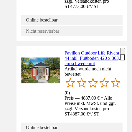
zzgl. Versandkosten pro
ST
4773,00 €
*
/
ST
Online bestellbar
Nicht reservierbar
Pavillon Outdoor Life Rivera
44 inkl. Fußboden 420 x 363,7
cm schwedenrot
Artikel wurde noch nicht
bewertet.
(
0
)
Preis — 4887,00 € * Alle
Preise inkl. MwSt. und ggf.
zzgl. Versandkosten pro
ST
4887,00 €
*
/
ST
Online bestellbar