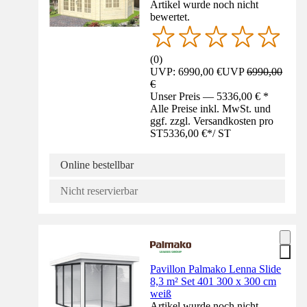
Artikel wurde noch nicht
bewertet.
(
0
)
UVP: 6990,00 €
UVP
6990,00
€
Unser Preis — 5336,00 € *
Alle Preise inkl. MwSt. und
ggf. zzgl. Versandkosten pro
ST
5336,00 €
*
/
ST
Online bestellbar
Nicht reservierbar
Pavillon Palmako Lenna Slide
8,3 m² Set 401 300 x 300 cm
weiß
Artikel wurde noch nicht