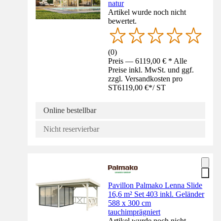
natur
Artikel wurde noch nicht
bewertet.
(
0
)
Preis — 6119,00 € * Alle
Preise inkl. MwSt. und ggf.
zzgl. Versandkosten pro
ST
6119,00 €
*
/
ST
Online bestellbar
Nicht reservierbar
Pavillon Palmako Lenna Slide
16,6 m² Set 403 inkl. Geländer
588 x 300 cm
tauchimprägniert
Artikel wurde noch nicht