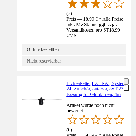
(
2
)
Preis — 18,99 € * Alle Preise
inkl. MwSt. und ggf. zzgl.
Versandkosten pro ST
18,99
€
*
/
ST
Online bestellbar
Nicht reservierbar
Lichterkette ,EXTRA', System
24, Zubehör, outdoor, 8x E27
Fassung für Glühbirnen, 4m
Artikel wurde noch nicht
bewertet.
(
0
)
Preis — 39,89 € * Alle Preise