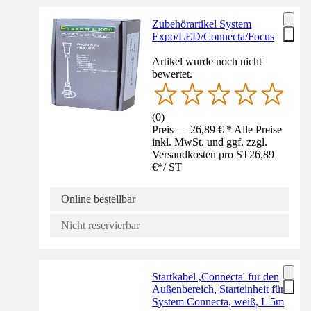
Zubehörartikel System
Expo/LED/Connecta/Focus
Artikel wurde noch nicht
bewertet.
(
0
)
Preis — 26,89 € * Alle Preise
inkl. MwSt. und ggf. zzgl.
Versandkosten pro ST
26,89
€
*
/
ST
Online bestellbar
Nicht reservierbar
Startkabel ,Connecta' für den
Außenbereich, Starteinheit für
System Connecta, weiß, L 5m