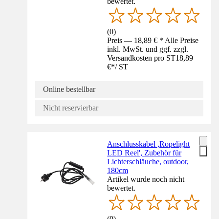
bewertet.
(
0
)
Preis — 18,89 € * Alle Preise
inkl. MwSt. und ggf. zzgl.
Versandkosten pro ST
18,89
€
*
/
ST
Online bestellbar
Nicht reservierbar
Anschlusskabel ,Ropelight
LED Reel', Zubehör für
Lichterschläuche, outdoor,
180cm
Artikel wurde noch nicht
bewertet.
(
0
)