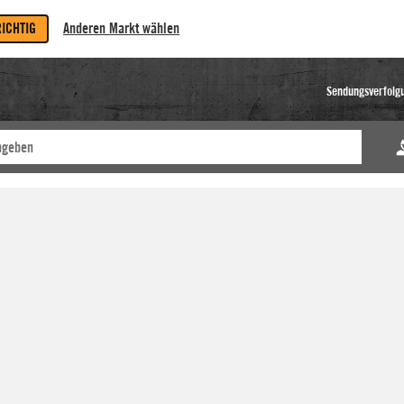
RICHTIG
Anderen Markt wählen
Sendungsverfolg