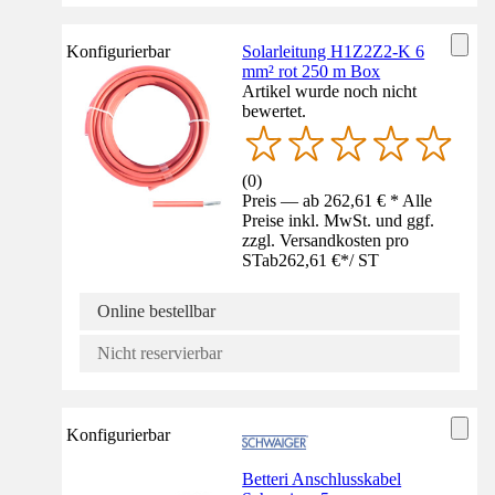
Konfigurierbar
Solarleitung H1Z2Z2-K 6
mm² rot 250 m Box
Artikel wurde noch nicht
bewertet.
(
0
)
Preis — ab 262,61 € * Alle
Preise inkl. MwSt. und ggf.
zzgl. Versandkosten pro
ST
ab
262,61 €
*
/
ST
Online bestellbar
Nicht reservierbar
Konfigurierbar
Betteri Anschlusskabel