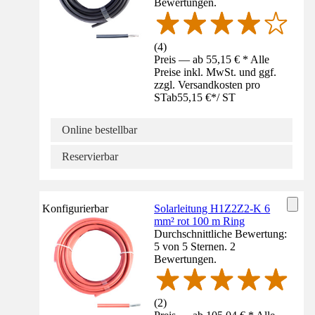
Bewertungen.
(
4
)
Preis — ab 55,15 € * Alle
Preise inkl. MwSt. und ggf.
zzgl. Versandkosten pro
ST
ab
55,15 €
*
/
ST
Online bestellbar
Reservierbar
Konfigurierbar
Solarleitung H1Z2Z2-K 6
mm² rot 100 m Ring
Durchschnittliche Bewertung:
5 von 5 Sternen. 2
Bewertungen.
(
2
)