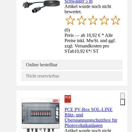
Schwaiger 5 m
Artikel wurde noch nicht
bewertet.
(
0
)
Preis — ab 10,92 € * Alle
Preise inkl. MwSt. und ggf.
zzgl. Versandkosten pro
ST
ab
10,92 €
*
/
ST
Online bestellbar
Nicht reservierbar
PCE PV-Box SOL-LINE
Blitz- und
Überspannungschutzbox für
Photovoltaikanlagen
Artikel wurde noch nicht