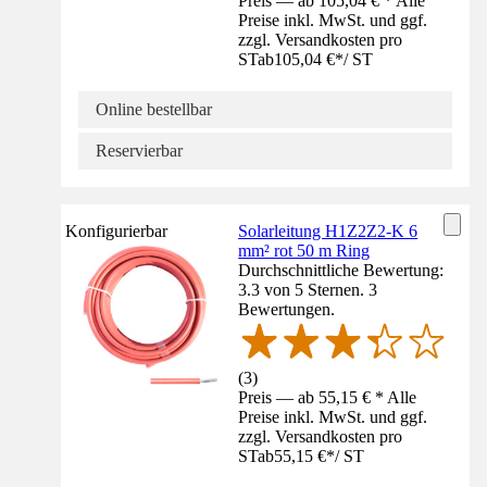
Preis — ab 105,04 € * Alle
Preise inkl. MwSt. und ggf.
zzgl. Versandkosten pro
ST
ab
105,04 €
*
/
ST
Online bestellbar
Reservierbar
Konfigurierbar
Solarleitung H1Z2Z2-K 6
mm² rot 50 m Ring
Durchschnittliche Bewertung:
3.3 von 5 Sternen. 3
Bewertungen.
(
3
)
Preis — ab 55,15 € * Alle
Preise inkl. MwSt. und ggf.
zzgl. Versandkosten pro
ST
ab
55,15 €
*
/
ST