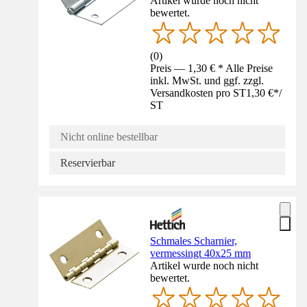
Artikel wurde noch nicht
bewertet.
(
0
)
Preis — 1,30 € * Alle Preise
inkl. MwSt. und ggf. zzgl.
Versandkosten pro ST
1,30 €
*
/
ST
Nicht online bestellbar
Reservierbar
Schmales Scharnier,
vermessingt 40x25 mm
Artikel wurde noch nicht
bewertet.