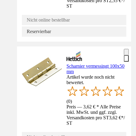
Versandkosten pro ST
2,55 €
*
/
ST
Nicht online bestellbar
Reservierbar
Scharnier vermessingt 100x50
mm
Artikel wurde noch nicht
bewertet.
(
0
)
Preis — 3,62 € * Alle Preise
inkl. MwSt. und ggf. zzgl.
Versandkosten pro ST
3,62 €
*
/
ST