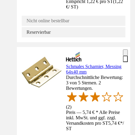
Entspricht 1,22 € pro ST
(
1,22
€
/
ST
)
Nicht online bestellbar
Reservierbar
Schmales Scharnier, Messing
64x40 mm
Durchschnittliche Bewertung:
3 von 5 Sternen. 2
Bewertungen.
(
2
)
Preis — 5,74 € * Alle Preise
inkl. MwSt. und ggf. zzgl.
Versandkosten pro ST
5,74 €
*
/
ST