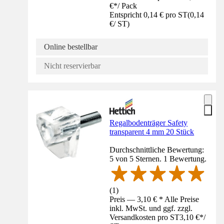
€
*
/
Pack
Entspricht 0,14 € pro ST
(
0,14
€
/
ST
)
Online bestellbar
Nicht reservierbar
Regalbodenträger Safety
transparent 4 mm 20 Stück
Durchschnittliche Bewertung:
5 von 5 Sternen. 1 Bewertung.
(
1
)
Preis — 3,10 € * Alle Preise
inkl. MwSt. und ggf. zzgl.
Versandkosten pro ST
3,10 €
*
/