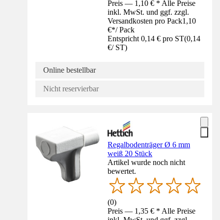
Preis — 1,10 € * Alle Preise
inkl. MwSt. und ggf. zzgl.
Versandkosten pro Pack
1,10
€
*
/
Pack
Entspricht 0,14 € pro ST
(
0,14
€
/
ST
)
Online bestellbar
Nicht reservierbar
Regalbodenträger Ø 6 mm
weiß 20 Stück
Artikel wurde noch nicht
bewertet.
(
0
)
Preis — 1,35 € * Alle Preise
inkl. MwSt. und ggf. zzgl.