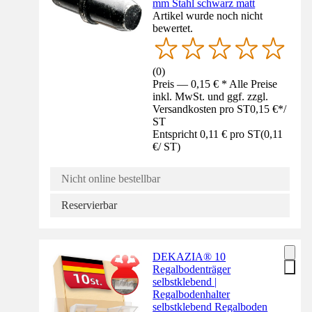
mm Stahl schwarz matt
Artikel wurde noch nicht
bewertet.
(
0
)
Preis — 0,15 € * Alle Preise
inkl. MwSt. und ggf. zzgl.
Versandkosten pro ST
0,15 €
*
/
ST
Entspricht 0,11 € pro ST
(
0,11
€
/
ST
)
Nicht online bestellbar
Reservierbar
DEKAZIA® 10
Regalbodenträger
selbstklebend |
Regalbodenhalter
selbstklebend Regalboden