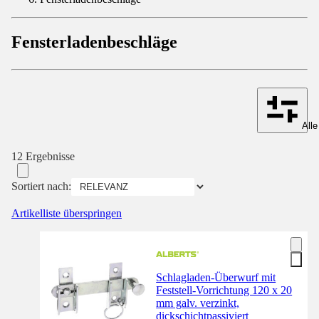
Fensterladenbeschläge
Alle
12 Ergebnisse
Sortiert nach:
Artikelliste überspringen
Schlagladen-Überwurf mit
Feststell-Vorrichtung 120 x 20
mm galv. verzinkt,
dickschichtpassiviert