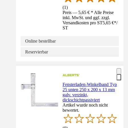
(
1
)
Preis — 5,65 € * Alle Preise
inkl. MwSt. und ggf. zzgl.
Versandkosten pro ST
5,65 €
*
/
ST
Online bestellbar
Reservierbar
Fensterladen-Winkelband Typ
25 unten 250 x 200 x 13 mm
galv. verzinkt,
dickschichtpassiviert
Artikel wurde noch nicht
bewertet.