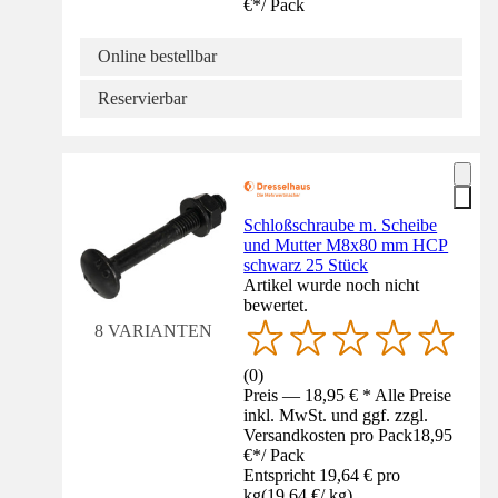
€
*
/
Pack
Online bestellbar
Reservierbar
Schloßschraube m. Scheibe
und Mutter M8x80 mm HCP
schwarz 25 Stück
Artikel wurde noch nicht
bewertet.
8 VARIANTEN
(
0
)
Preis — 18,95 € * Alle Preise
inkl. MwSt. und ggf. zzgl.
Versandkosten pro Pack
18,95
€
*
/
Pack
Entspricht 19,64 € pro
kg
(
19,64 €
/
kg
)