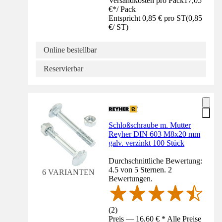
Versandkosten pro Pack
17,05
€
*
/
Pack
Entspricht 0,85 € pro ST
(
0,85
€
/
ST
)
Online bestellbar
Reservierbar
Schloßschraube m. Mutter
Reyher DIN 603 M8x20 mm
galv. verzinkt 100 Stück
Durchschnittliche Bewertung:
4.5 von 5 Sternen. 2
6 VARIANTEN
Bewertungen.
(
2
)
Preis — 16,60 € * Alle Preise