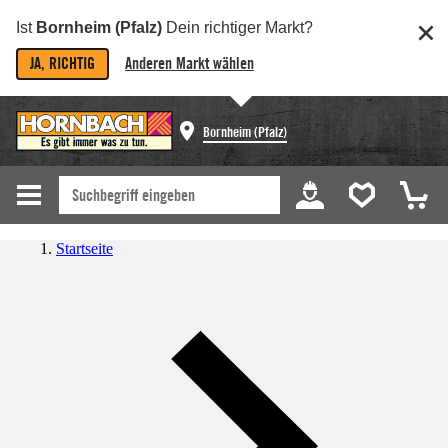
Ist
Bornheim (Pfalz)
Dein richtiger Markt?
JA, RICHTIG
Anderen Markt wählen
Bornheim (Pfalz)
Startseite