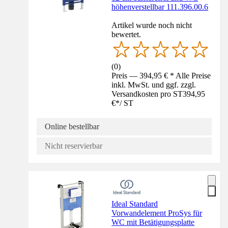
höhenverstellbar 111.396.00.6
Artikel wurde noch nicht
bewertet.
(
0
)
Preis — 394,95 € * Alle Preise
inkl. MwSt. und ggf. zzgl.
Versandkosten pro ST
394,95
€
*
/
ST
Online bestellbar
Nicht reservierbar
Ideal Standard
Vorwandelement ProSys für
WC mit Betätigungsplatte