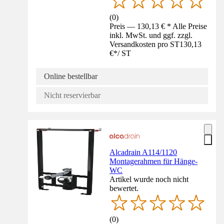
(
0
)
Preis — 130,13 € * Alle Preise
inkl. MwSt. und ggf. zzgl.
Versandkosten pro ST
130,13
€
*
/
ST
Online bestellbar
Nicht reservierbar
Alcadrain A114/1120
Montagerahmen für Hänge-
WC
Artikel wurde noch nicht
bewertet.
(
0
)