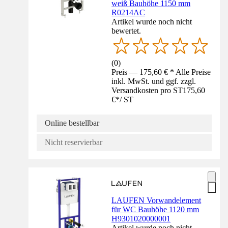
weiß Bauhöhe 1150 mm
R0214AC
Artikel wurde noch nicht
bewertet.
(
0
)
Preis — 175,60 € * Alle Preise
inkl. MwSt. und ggf. zzgl.
Versandkosten pro ST
175,60
€
*
/
ST
Online bestellbar
Nicht reservierbar
LAUFEN Vorwandelement
für WC Bauhöhe 1120 mm
H9301020000001
Artikel wurde noch nicht