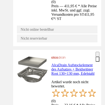
(
0
)
Preis — 411,95 € * Alle Preise
inkl. MwSt. und ggf. zzgl.
Versandkosten pro ST
411,95
€
*
/
ST
Nicht online bestellbar
Nicht reservierbar
AlcaDrain Aufstockelement
des Aufsatzes + Beidseitiger
Rost 130×130 mm, Edelstahl
Artikel wurde noch nicht
bewertet.
(
0
)