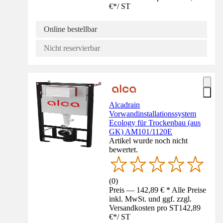
€
*
/
ST
Online bestellbar
Nicht reservierbar
Alcadrain
Vorwandinstallationssystem
Ecology für Trockenbau (aus
GK) AM101/1120E
Artikel wurde noch nicht
bewertet.
(
0
)
Preis — 142,89 € * Alle Preise
inkl. MwSt. und ggf. zzgl.
Versandkosten pro ST
142,89
€
*
/
ST