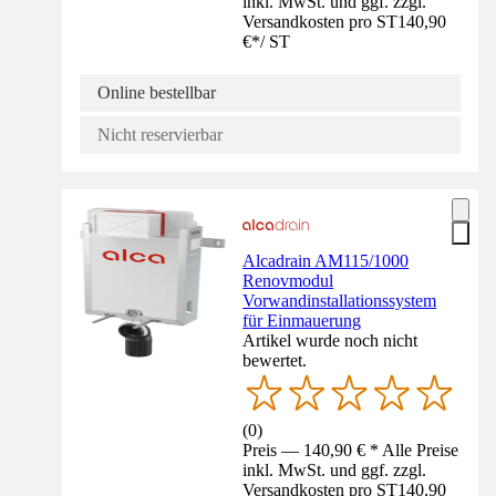
inkl. MwSt. und ggf. zzgl.
Versandkosten pro ST
140,90
€
*
/
ST
Online bestellbar
Nicht reservierbar
Alcadrain AM115/1000
Renovmodul
Vorwandinstallationssystem
für Einmauerung
Artikel wurde noch nicht
bewertet.
(
0
)
Preis — 140,90 € * Alle Preise
inkl. MwSt. und ggf. zzgl.
Versandkosten pro ST
140,90