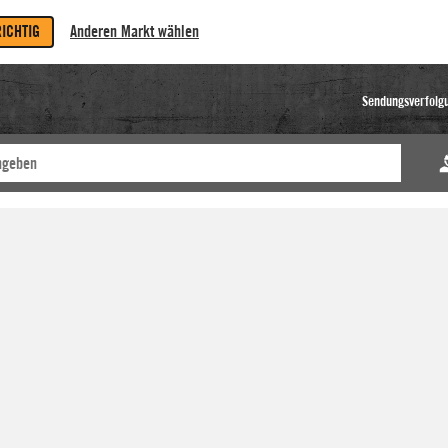
RICHTIG
Anderen Markt wählen
Sendungsverfolg