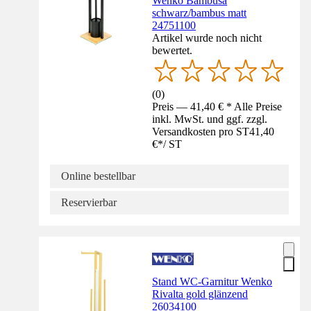
Wenko Bambusa
schwarz/bambus matt
24751100
Artikel wurde noch nicht
bewertet.
(
0
)
Preis — 41,40 € * Alle Preise
inkl. MwSt. und ggf. zzgl.
Versandkosten pro ST
41,40
€
*
/
ST
Online bestellbar
Reservierbar
Stand WC-Garnitur Wenko
Rivalta gold glänzend
26034100