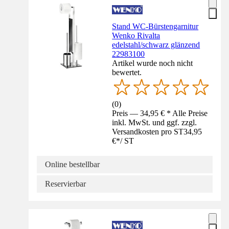
Stand WC-Bürstengarnitur
Wenko Rivalta
edelstahl/schwarz glänzend
22983100
Artikel wurde noch nicht
bewertet.
(
0
)
Preis — 34,95 € * Alle Preise
inkl. MwSt. und ggf. zzgl.
Versandkosten pro ST
34,95
€
*
/
ST
Online bestellbar
Reservierbar