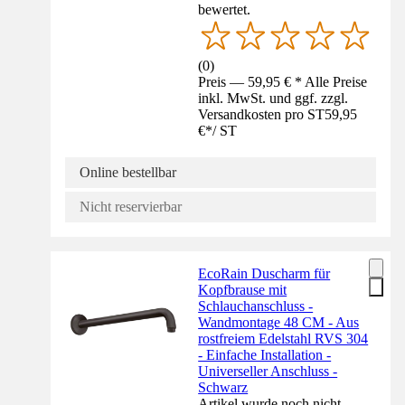
bewertet.
(
0
)
Preis — 59,95 € * Alle Preise
inkl. MwSt. und ggf. zzgl.
Versandkosten pro ST
59,95
€
*
/
ST
Online bestellbar
Nicht reservierbar
EcoRain Duscharm für
Kopfbrause mit
Schlauchanschluss -
Wandmontage 48 CM - Aus
rostfreiem Edelstahl RVS 304
- Einfache Installation -
Universeller Anschluss -
Schwarz
Artikel wurde noch nicht