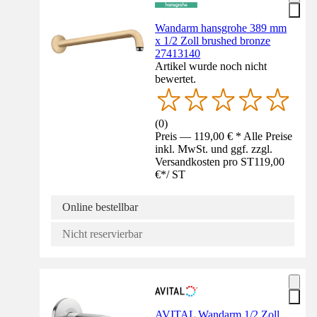
Wandarm hansgrohe 389 mm
x 1/2 Zoll brushed bronze
27413140
Artikel wurde noch nicht
bewertet.
(
0
)
Preis — 119,00 € * Alle Preise
inkl. MwSt. und ggf. zzgl.
Versandkosten pro ST
119,00
€
*
/
ST
Online bestellbar
Nicht reservierbar
AVITAL Wandarm 1/2 Zoll