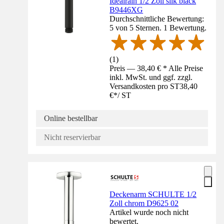
Idealrain 1/2 Zoll silk black
B9446XG
Durchschnittliche Bewertung:
5 von 5 Sternen. 1 Bewertung.
(
1
)
Preis — 38,40 € * Alle Preise
inkl. MwSt. und ggf. zzgl.
Versandkosten pro ST
38,40
€
*
/
ST
Online bestellbar
Nicht reservierbar
Deckenarm SCHULTE 1/2
Zoll chrom D9625 02
Artikel wurde noch nicht
bewertet.