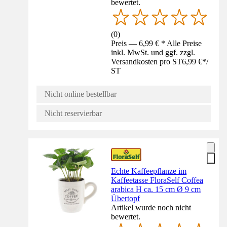
bewertet.
(
0
)
Preis — 6,99 € * Alle Preise
inkl. MwSt. und ggf. zzgl.
Versandkosten pro ST
6,99 €
*
/
ST
Nicht online bestellbar
Nicht reservierbar
Echte Kaffeepflanze im
Kaffeetasse FloraSelf Coffea
arabica H ca. 15 cm Ø 9 cm
Übertopf
Artikel wurde noch nicht
bewertet.