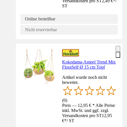
Versandkosten pro ST
2,49 €
*
/
ST
Online bestellbar
Nicht reservierbar
Kokodama-Ampel Trend Mix
FloraSelf Ø 15 cm Topf
Artikel wurde noch nicht
bewertet.
(
0
)
Preis — 12,95 € * Alle Preise
inkl. MwSt. und ggf. zzgl.
Versandkosten pro ST
12,95
€
*
/
ST