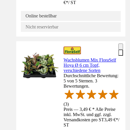
€
*
/
ST
Online bestellbar
Nicht reservierbar
Wachsblumen Mix FloraSelf
Hoya Ø 6 cm Topf,
verschiedene Sorten
Durchschnittliche Bewertung:
5 von 5 Sternen. 3
Bewertungen.
(
3
)
Preis — 3,49 € * Alle Preise
inkl. MwSt. und ggf. zzgl.
Versandkosten pro ST
3,49 €
*
/
ST