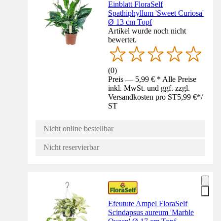
Einblatt FloraSelf
Spathiphyllum 'Sweet Curiosa'
Ø 13 cm Topf
Artikel wurde noch nicht
bewertet.
(
0
)
Preis — 5,99 € * Alle Preise
inkl. MwSt. und ggf. zzgl.
Versandkosten pro ST
5,99 €
*
/
ST
Nicht online bestellbar
Nicht reservierbar
Efeutute Ampel FloraSelf
Scindapsus aureum 'Marble