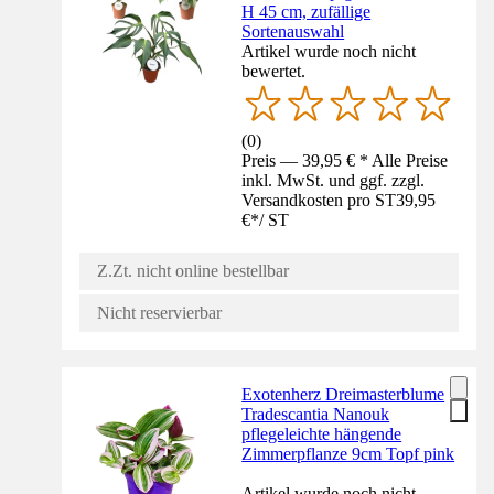
H 45 cm, zufällige
Sortenauswahl
Artikel wurde noch nicht
bewertet.
(
0
)
Preis — 39,95 € * Alle Preise
inkl. MwSt. und ggf. zzgl.
Versandkosten pro ST
39,95
€
*
/
ST
Z.Zt. nicht online bestellbar
Nicht reservierbar
Exotenherz Dreimasterblume
Tradescantia Nanouk
pflegeleichte hängende
Zimmerpflanze 9cm Topf pink
Artikel wurde noch nicht