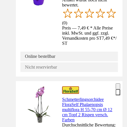
bewertet.
(
0
)
Preis — 7,49 € * Alle Preise
inkl. MwSt. und ggf. zzgl.
Versandkosten pro ST
7,49 €
*
/
ST
Online bestellbar
Nicht reservierbar
Schmetterlingsorchidee
FloraSelf Phalaenopsis
multiflora H 55-70 cm Ø 12
cm Topf 2 Rispen versch.
Farben
Durchschnittliche Bewertung: