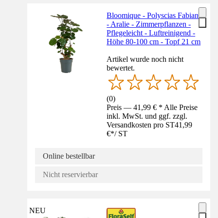
Bloomique - Polyscias Fabian
- Aralie - Zimmerpflanzen -
Pflegeleicht - Luftreinigend -
Höhe 80-100 cm - Topf 21 cm
Artikel wurde noch nicht
bewertet.
(
0
)
Preis — 41,99 € * Alle Preise
inkl. MwSt. und ggf. zzgl.
Versandkosten pro ST
41,99
€
*
/
ST
Online bestellbar
Nicht reservierbar
NEU