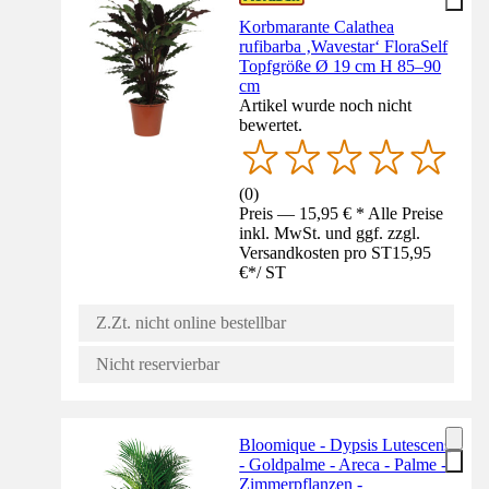
Korbmarante Calathea
rufibarba ‚Wavestar‘ FloraSelf
Topfgröße Ø 19 cm H 85–90
cm
Artikel wurde noch nicht
bewertet.
(
0
)
Preis — 15,95 € * Alle Preise
inkl. MwSt. und ggf. zzgl.
Versandkosten pro ST
15,95
€
*
/
ST
Z.Zt. nicht online bestellbar
Nicht reservierbar
Bloomique - Dypsis Lutescens
- Goldpalme - Areca - Palme -
Zimmerpflanzen -