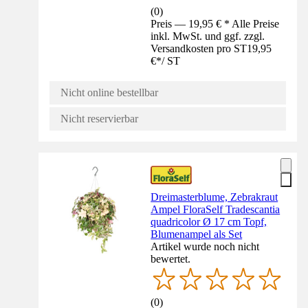
(
0
)
Preis — 19,95 € * Alle Preise
inkl. MwSt. und ggf. zzgl.
Versandkosten pro ST
19,95
€
*
/
ST
Nicht online bestellbar
Nicht reservierbar
Dreimasterblume, Zebrakraut
Ampel FloraSelf Tradescantia
quadricolor Ø 17 cm Topf,
Blumenampel als Set
Artikel wurde noch nicht
bewertet.
(
0
)