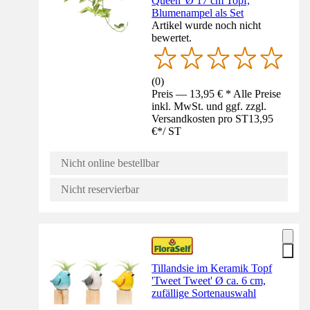
Queen' Ø 17 cm Topf,
Blumenampel als Set
Artikel wurde noch nicht
bewertet.
(
0
)
Preis — 13,95 € * Alle Preise
inkl. MwSt. und ggf. zzgl.
Versandkosten pro ST
13,95
€
*
/
ST
Nicht online bestellbar
Nicht reservierbar
Tillandsie im Keramik Topf
'Tweet Tweet' Ø ca. 6 cm,
zufällige Sortenauswahl