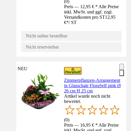
(
0
)
Preis — 12,95 € * Alle Preise
inkl. MwSt. und ggf. zzgl.
Versandkosten pro ST
12,95
€
*
/
ST
Nicht online bestellbar
Nicht reservierbar
NEU
Zimmerpflanzen-Arrangement
in Glasschale FloraSelf pink Ø
26 cm H 25 cm
Artikel wurde noch nicht
bewertet.
(
0
)
Preis — 16,95 € * Alle Preise
inkl. MwSt. und ggf. zzgl.