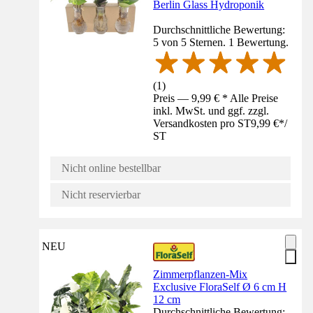
Berlin Glass Hydroponik
Durchschnittliche Bewertung:
5 von 5 Sternen. 1 Bewertung.
(
1
)
Preis — 9,99 € * Alle Preise
inkl. MwSt. und ggf. zzgl.
Versandkosten pro ST
9,99 €
*
/
ST
Nicht online bestellbar
Nicht reservierbar
NEU
Zimmerpflanzen-Mix
Exclusive FloraSelf Ø 6 cm H
12 cm
Durchschnittliche Bewertung: