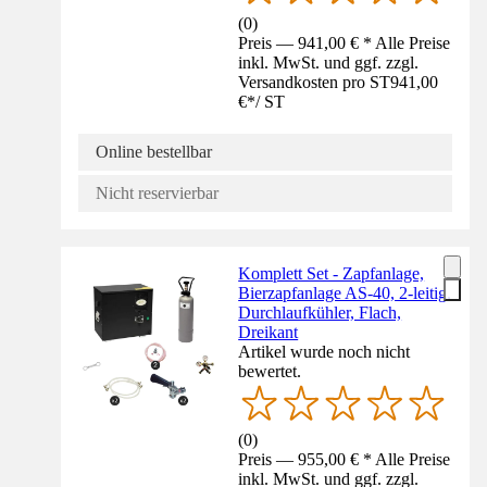
(
0
)
Preis — 941,00 € * Alle Preise
inkl. MwSt. und ggf. zzgl.
Versandkosten pro ST
941,00
€
*
/
ST
Online bestellbar
Nicht reservierbar
Komplett Set - Zapfanlage,
Bierzapfanlage AS-40, 2-leitig,
Durchlaufkühler, Flach,
Dreikant
Artikel wurde noch nicht
bewertet.
(
0
)
Preis — 955,00 € * Alle Preise
inkl. MwSt. und ggf. zzgl.