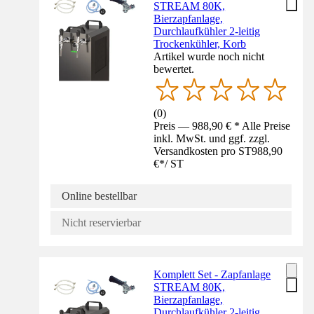
STREAM 80K,
Bierzapfanlage,
Durchlaufkühler 2-leitig
Trockenkühler, Korb
Artikel wurde noch nicht
bewertet.
(
0
)
Preis — 988,90 € * Alle Preise
inkl. MwSt. und ggf. zzgl.
Versandkosten pro ST
988,90
€
*
/
ST
Online bestellbar
Nicht reservierbar
Komplett Set - Zapfanlage
STREAM 80K,
Bierzapfanlage,
Durchlaufkühler 2-leitig