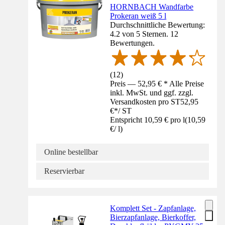
HORNBACH Wandfarbe
Prokeran weiß 5 l
Durchschnittliche Bewertung:
4.2 von 5 Sternen. 12
Bewertungen.
(
12
)
Preis — 52,95 € * Alle Preise
inkl. MwSt. und ggf. zzgl.
Versandkosten pro ST
52,95
€
*
/
ST
Entspricht 10,59 € pro l
(
10,59
€
/
l
)
Online bestellbar
Reservierbar
Komplett Set - Zapfanlage,
Bierzapfanlage, Bierkoffer,