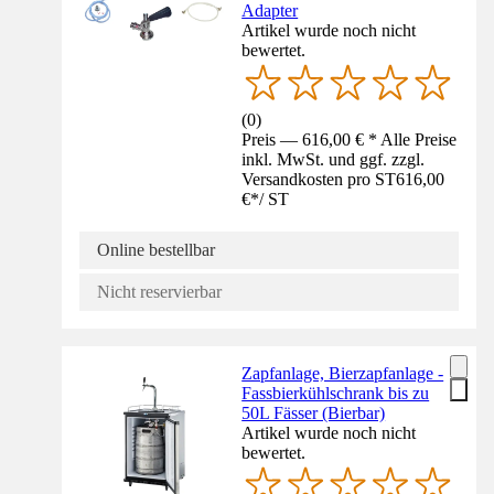
Adapter
Artikel wurde noch nicht
bewertet.
(
0
)
Preis — 616,00 € * Alle Preise
inkl. MwSt. und ggf. zzgl.
Versandkosten pro ST
616,00
€
*
/
ST
Online bestellbar
Nicht reservierbar
Zapfanlage, Bierzapfanlage -
Fassbierkühlschrank bis zu
50L Fässer (Bierbar)
Artikel wurde noch nicht
bewertet.