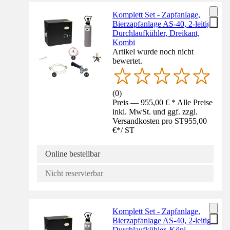
Komplett Set - Zapfanlage,
Bierzapfanlage AS-40, 2-leitig,
Durchlaufkühler, Dreikant,
Kombi
Artikel wurde noch nicht
bewertet.
(
0
)
Preis — 955,00 € * Alle Preise
inkl. MwSt. und ggf. zzgl.
Versandkosten pro ST
955,00
€
*
/
ST
Online bestellbar
Nicht reservierbar
Komplett Set - Zapfanlage,
Bierzapfanlage AS-40, 2-leitig,
Durchlaufkühler, Köpi,