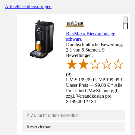
Artikelliste überspringen
BierMaxx Bierzapfanlage
schwarz
Durchschnittliche Bewertung:
2.1 von 5 Sternen. 9
Bewertungen.
(
9
)
UVP: 199,99 €
UVP
199,99 €
Unser Preis — 99,00 € * Alle
Preise inkl. MwSt. und ggf.
zzgl. Versandkosten pro
ST
99,00 €
*
/
ST
Z.Zt. nicht online bestellbar
Reservierbar