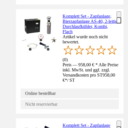
Komplett Set - Zapfanlage,
Bierzapfanlage AS-40, 2-leitig,
Durchlaufkühler, Kombi,
Flach
Artikel wurde noch nicht
bewertet.
(
0
)
Preis — 958,00 € * Alle Preise
inkl. MwSt. und ggf. zzgl.
Versandkosten pro ST
958,00
€
*
/
ST
Online bestellbar
Nicht reservierbar
Komplett Set - Zapfanlage