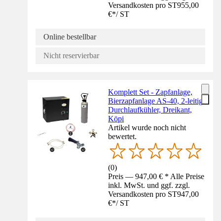
Versandkosten pro ST
955,00
€
*
/
ST
Online bestellbar
Nicht reservierbar
Komplett Set - Zapfanlage,
Bierzapfanlage AS-40, 2-leitig,
Durchlaufkühler, Dreikant,
Köpi
Artikel wurde noch nicht
bewertet.
(
0
)
Preis — 947,00 € * Alle Preise
inkl. MwSt. und ggf. zzgl.
Versandkosten pro ST
947,00
€
*
/
ST