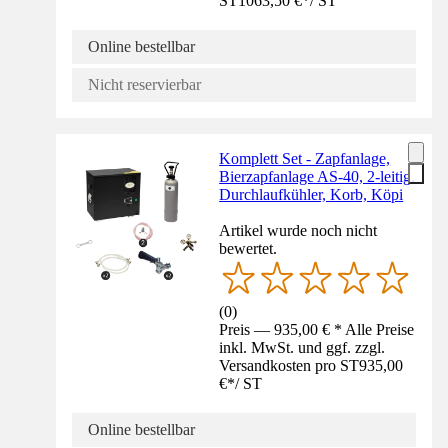
ST
1063,50 €
*
/
ST
Online bestellbar
Nicht reservierbar
Komplett Set - Zapfanlage,
Bierzapfanlage AS-40, 2-leitig,
Durchlaufkühler, Korb, Köpi
Artikel wurde noch nicht
bewertet.
(
0
)
Preis — 935,00 € * Alle Preise
inkl. MwSt. und ggf. zzgl.
Versandkosten pro ST
935,00
€
*
/
ST
Online bestellbar