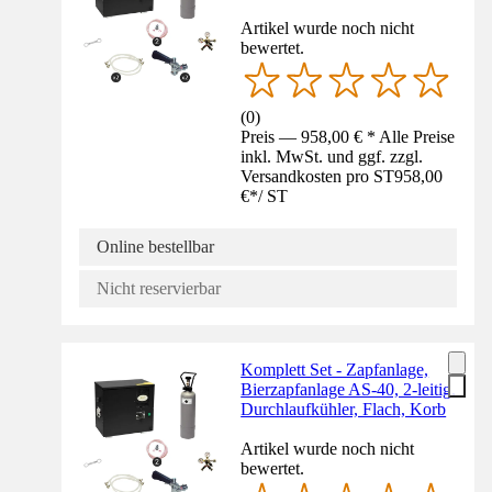
Artikel wurde noch nicht
bewertet.
(
0
)
Preis — 958,00 € * Alle Preise
inkl. MwSt. und ggf. zzgl.
Versandkosten pro ST
958,00
€
*
/
ST
Online bestellbar
Nicht reservierbar
Komplett Set - Zapfanlage,
Bierzapfanlage AS-40, 2-leitig,
Durchlaufkühler, Flach, Korb
Artikel wurde noch nicht
bewertet.