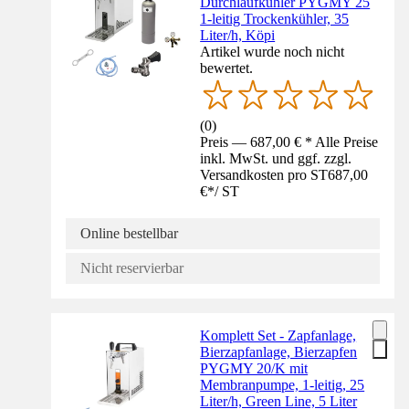
Durchlaufkühler PYGMY 25
1-leitig Trockenkühler, 35
Liter/h, Köpi
Artikel wurde noch nicht
bewertet.
(
0
)
Preis — 687,00 € * Alle Preise
inkl. MwSt. und ggf. zzgl.
Versandkosten pro ST
687,00
€
*
/
ST
Online bestellbar
Nicht reservierbar
Komplett Set - Zapfanlage,
Bierzapfanlage, Bierzapfen
PYGMY 20/K mit
Membranpumpe, 1-leitig, 25
Liter/h, Green Line, 5 Liter