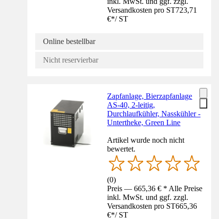
inkl. MwSt. und ggf. zzgl.
Versandkosten pro ST
723,71
€
*
/
ST
Online bestellbar
Nicht reservierbar
Zapfanlage, Bierzapfanlage
AS-40, 2-leitig,
Durchlaufkühler, Nasskühler -
Untertheke, Green Line
Artikel wurde noch nicht
bewertet.
(
0
)
Preis — 665,36 € * Alle Preise
inkl. MwSt. und ggf. zzgl.
Versandkosten pro ST
665,36
€
*
/
ST