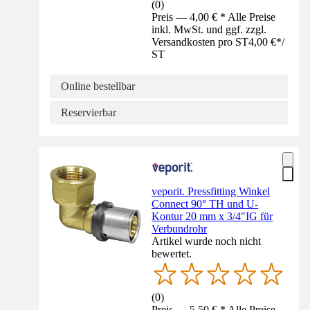
(
0
)
Preis — 4,00 € * Alle Preise
inkl. MwSt. und ggf. zzgl.
Versandkosten pro ST
4,00 €
*
/
ST
Online bestellbar
Reservierbar
veporit. Pressfitting Winkel
Connect 90° TH und U-
Kontur 20 mm x 3/4"IG für
Verbundrohr
Artikel wurde noch nicht
bewertet.
(
0
)
Preis — 5,50 € * Alle Preise