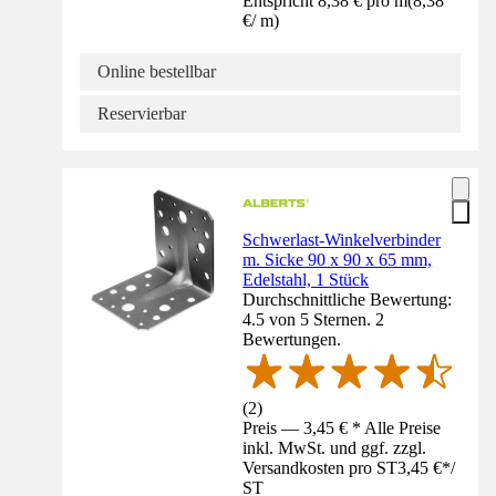
Entspricht 8,38 € pro m
(
8,38
€
/
m
)
Online bestellbar
Reservierbar
Schwerlast-Winkelverbinder
m. Sicke 90 x 90 x 65 mm,
Edelstahl, 1 Stück
Durchschnittliche Bewertung:
4.5 von 5 Sternen. 2
Bewertungen.
(
2
)
Preis — 3,45 € * Alle Preise
inkl. MwSt. und ggf. zzgl.
Versandkosten pro ST
3,45 €
*
/
ST