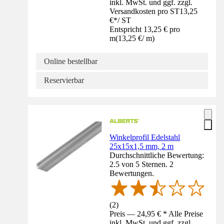
inkl. MwSt. und ggf. zzgl.
Versandkosten pro ST
13,25
€
*
/
ST
Entspricht 13,25 € pro
m
(
13,25 €
/
m
)
Online bestellbar
Reservierbar
Winkelprofil Edelstahl
25x15x1,5 mm, 2 m
Durchschnittliche Bewertung:
2.5 von 5 Sternen. 2
Bewertungen.
(
2
)
Preis — 24,95 € * Alle Preise
inkl. MwSt. und ggf. zzgl.