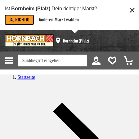
Ist
Bornheim (Pfalz)
Dein richtiger Markt?
JA, RICHTIG
Anderen Markt wählen
Bornheim (Pfalz)
Startseite