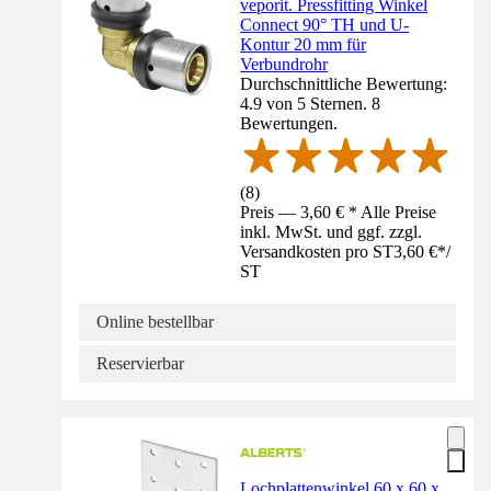
veporit. Pressfitting Winkel
Connect 90° TH und U-
Kontur 20 mm für
Verbundrohr
Durchschnittliche Bewertung:
4.9 von 5 Sternen. 8
Bewertungen.
(
8
)
Preis — 3,60 € * Alle Preise
inkl. MwSt. und ggf. zzgl.
Versandkosten pro ST
3,60 €
*
/
ST
Online bestellbar
Reservierbar
Lochplattenwinkel 60 x 60 x