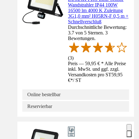
Wandstrahler IP44 100W
16500 lm 4000 K Zuleitung
3G1,0 mm² H05RN-F 0,5 m +
Schnellverschluß
Durchschnittliche Bewertung:
3.7 von 5 Sternen. 3
Bewertungen.
(
3
)
Preis — 59,95 € * Alle Preise
inkl. MwSt. und ggf. zzgl.
Versandkosten pro ST
59,95
€
*
/
ST
Online bestellbar
Reservierbar