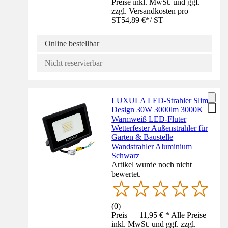
Preise inkl. MwSt. und ggf.
zzgl. Versandkosten pro
ST
54,89 €
*
/
ST
Online bestellbar
Nicht reservierbar
LUXULA LED-Strahler Slim-
Design 30W 3000lm 3000K
Warmweiß LED-Fluter
Wetterfester Außenstrahler für
Garten & Baustelle
Wandstrahler Aluminium
Schwarz
Artikel wurde noch nicht
bewertet.
(
0
)
Preis — 11,95 € * Alle Preise
inkl. MwSt. und ggf. zzgl.