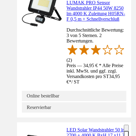
LUMAK PRO Sensor
Wandstrahler IP44 50W 8250
lm 4000 K Zuleitung H05RN-
F 0,5 m + Schnellverschluß
Durchschnittliche Bewertung:
3 von 5 Sternen. 2
Bewertungen.
(
2
)
Preis — 34,95 € * Alle Preise
inkl. MwSt. und ggf. zzgl.
Versandkosten pro ST
34,95
€
*
/
ST
Online bestellbar
Reservierbar
LED Solar Wandstrahler 50 lm
2700 + 4000 K BxH 17 x11,2