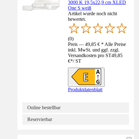
3000 K 19,5x22,9 cm XLED
One S weiß
Artikel wurde noch nicht
bewertet.
(
0
)
Preis — 49,85 € * Alle Preise
inkl. MwSt. und ggf. zzgl.
Versandkosten pro ST
49,85
€
*
/
ST
Produktdatenblatt
Online bestellbar
Reservierbar