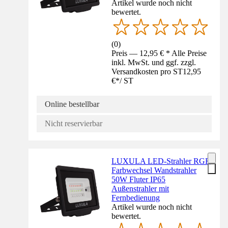
Artikel wurde noch nicht
bewertet.
(
0
)
Preis — 12,95 € * Alle Preise
inkl. MwSt. und ggf. zzgl.
Versandkosten pro ST
12,95
€
*
/
ST
Online bestellbar
Nicht reservierbar
LUXULA LED-Strahler RGB
Farbwechsel Wandstrahler
50W Fluter IP65
Außenstrahler mit
Fernbedienung
Artikel wurde noch nicht
bewertet.