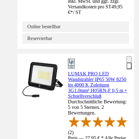
inkl. MwSt. und ggf. zzgl.
Versandkosten pro ST
49,95
€
*
/
ST
Online bestellbar
Reservierbar
LUMAK PRO LED
Wandstrahler IP65 50W 8250
lm 4000 K Zuleitung
3G1.0mm² H05RN-F 0,5 m +
Schnellverschluß
Durchschnittliche Bewertung:
5 von 5 Sternen. 2
Bewertungen.
(
2
)
Preis — 27,95 € * Alle Preise