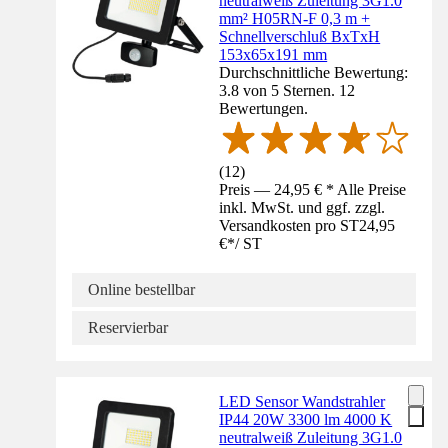
neutralweiß Zuleitung 3G1.0
mm² H05RN-F 0,3 m +
Schnellverschluß BxTxH
153x65x191 mm
Durchschnittliche Bewertung:
3.8 von 5 Sternen. 12
Bewertungen.
(
12
)
Preis — 24,95 € * Alle Preise
inkl. MwSt. und ggf. zzgl.
Versandkosten pro ST
24,95
€
*
/
ST
Online bestellbar
Reservierbar
LED Sensor Wandstrahler
IP44 20W 3300 lm 4000 K
neutralweiß Zuleitung 3G1.0