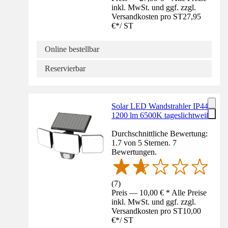
inkl. MwSt. und ggf. zzgl.
Versandkosten pro ST
27,95
€
*
/
ST
Online bestellbar
Reservierbar
Solar LED Wandstrahler IP44
1200 lm 6500K tageslichtweiß
Durchschnittliche Bewertung:
1.7 von 5 Sternen. 7
Bewertungen.
(
7
)
Preis — 10,00 € * Alle Preise
inkl. MwSt. und ggf. zzgl.
Versandkosten pro ST
10,00
€
*
/
ST