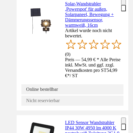
Solar-Wandstrahler
,Powerspot' für außen,
Solarpaneel, Bewegung +
Dämmerungssensor,
warmweiß, 16cm
Artikel wurde noch nicht
bewertet.
(
0
)
Preis — 54,99 € * Alle Preise
inkl. MwSt. und ggf. zzgl.
Versandkosten pro ST
54,99
€
*
/
ST
Online bestellbar
Nicht reservierbar
LED Sensor Wandstrahler
IP44 30W 4950 lm 4000 K