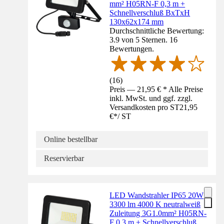
mm² H05RN-F 0,3 m +
Schnellverschluß BxTxH
130x62x174 mm
Durchschnittliche Bewertung:
3.9 von 5 Sternen. 16
Bewertungen.
(
16
)
Preis — 21,95 € * Alle Preise
inkl. MwSt. und ggf. zzgl.
Versandkosten pro ST
21,95
€
*
/
ST
Online bestellbar
Reservierbar
LED Wandstrahler IP65 20W
3300 lm 4000 K neutralweiß
Zuleitung 3G1.0mm² H05RN-
F 0,3 m + Schnellverschluß