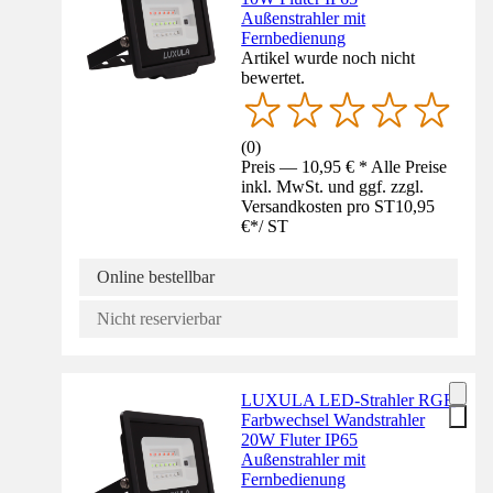
Außenstrahler mit
Fernbedienung
Artikel wurde noch nicht
bewertet.
(
0
)
Preis — 10,95 € * Alle Preise
inkl. MwSt. und ggf. zzgl.
Versandkosten pro ST
10,95
€
*
/
ST
Online bestellbar
Nicht reservierbar
LUXULA LED-Strahler RGB
Farbwechsel Wandstrahler
20W Fluter IP65
Außenstrahler mit
Fernbedienung