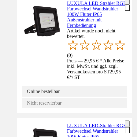
LUXULA LED-Strahler RGB
Farbwechsel Wandstrahler
100W Fluter IP65
Außenstrahler mit
Fernbedienung
Artikel wurde noch nicht
bewertet.
(
0
)
Preis — 29,95 € * Alle Preise
inkl. MwSt. und ggf. zzgl.
Versandkosten pro ST
29,95
€
*
/
ST
Online bestellbar
Nicht reservierbar
LUXULA LED-Strahler RGB
Farbwechsel Wandstrahler
10W Fluter IP65