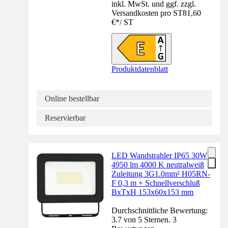
inkl. MwSt. und ggf. zzgl.
Versandkosten pro ST
81,60
€
*
/
ST
Produktdatenblatt
Online bestellbar
Reservierbar
LED Wandstrahler IP65 30W
4950 lm 4000 K neutralweiß
Zuleitung 3G1.0mm² H05RN-
F 0,3 m + Schnellverschluß
BxTxH 153x60x153 mm
Durchschnittliche Bewertung:
3.7 von 5 Sternen. 3