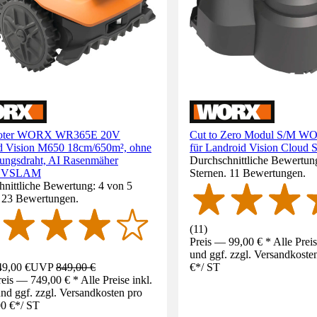
oter WORX WR365E 20V
Cut to Zero Modul S/M 
d Vision M650 18cm/650m², ohne
für Landroid Vision Clou
ungsdraht, AI Rasenmäher
Durchschnittliche Bewertung
r VSLAM
Sternen. 11 Bewertungen.
nittliche Bewertung: 4 von 5
. 23 Bewertungen.
(
11
)
Preis — 99,00 € * Alle Prei
und ggf. zzgl. Versandkoste
9,00 €
UVP
849,00 €
€
*
/
ST
eis — 749,00 € * Alle Preise inkl.
d ggf. zzgl. Versandkosten pro
0 €
*
/
ST