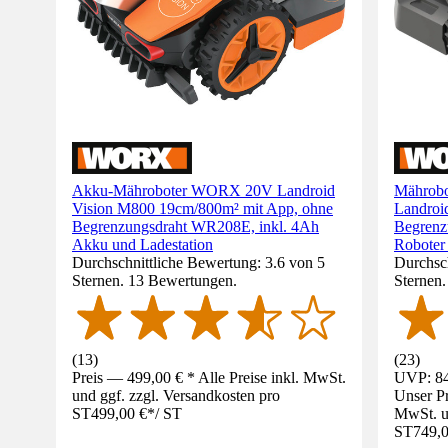
Akku-Mähroboter WORX 20V Landroid
Mährob
Vision M800 19cm/800m² mit App, ohne
Landroi
Begrenzungsdraht WR208E, inkl. 4Ah
Begrenz
Akku und Ladestation
Robote
Durchschnittliche Bewertung: 3.6 von 5
Durchsch
Sternen. 13 Bewertungen.
Sternen
(
13
)
(
23
)
Preis — 499,00 € * Alle Preise inkl. MwSt.
UVP: 84
und ggf. zzgl. Versandkosten pro
Unser Pr
ST
499,00 €
*
/
ST
MwSt. un
ST
749,0