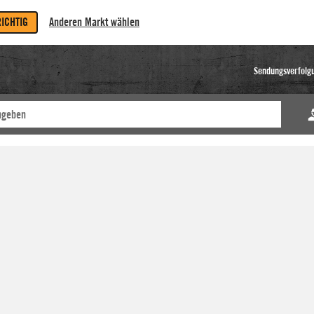
RICHTIG
Anderen Markt wählen
Sendungsverfolg