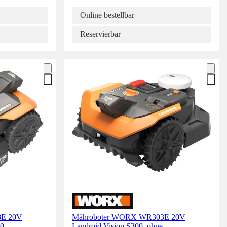
Online bestellbar
Reservierbar
8E 20V
Mähroboter WORX WR303E 20V
00
Landroid Vision S300, ohne