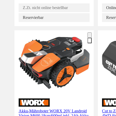
Z.Zt. nicht online bestellbar
Online
Reservierbar
Reser
Akku-Mähroboter WORX 20V Landroid
Cut to
Vision M600 18cm/600m² inkl. 2Ah Akku
4WD für