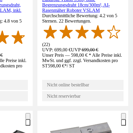
ungsdraht,
Begrenzungsdraht 18cm/300m², AI-
LAM, inkl.
Rasenmäher Roboter VSLAM
Durchschnittliche Bewertung: 4.2 von 5
: 4.8 von 5
Sternen. 22 Bewertungen.
(
22
)
UVP: 699,00 €
UVP
699,00 €
 €
Unser Preis — 598,00 € * Alle Preise inkl.
e Preise inkl.
MwSt. und ggf. zzgl. Versandkosten pro
ndkosten pro
ST
598,00 €
*
/
ST
Nicht online bestellbar
Nicht reservierbar