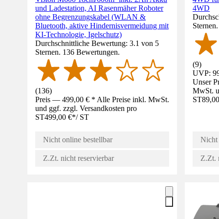
und Ladestation, AI Rasenmäher Roboter
4WD
ohne Begrenzungskabel (WLAN &
Durchsch
Bluetooth, aktive Hindernisvermeidung mit
Sternen
KI-Technologie, Igelschutz)
Durchschnittliche Bewertung: 3.1 von 5
Sternen. 136 Bewertungen.
(
9
)
UVP: 99
Unser Pr
(
136
)
MwSt. un
Preis — 499,00 € * Alle Preise inkl. MwSt.
ST
89,00
und ggf. zzgl. Versandkosten pro
ST
499,00 €
*
/
ST
Nicht online bestellbar
Nicht 
Z.Zt. nicht reservierbar
Z.Zt. 