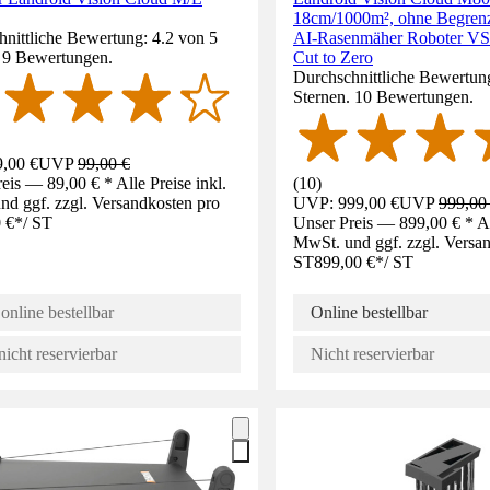
18cm/1000m², ohne Begrenz
nittliche Bewertung: 4.2 von 5
AI-Rasenmäher Roboter VS
. 9 Bewertungen.
Cut to Zero
Durchschnittliche Bewertung
Sternen. 10 Bewertungen.
,00 €
UVP
99,00 €
eis — 89,00 € * Alle Preise inkl.
(
10
)
d ggf. zzgl. Versandkosten pro
UVP: 999,00 €
UVP
999,00
 €
*
/
ST
Unser Preis — 899,00 € * All
MwSt. und ggf. zzgl. Versa
ST
899,00 €
*
/
ST
online bestellbar
Online bestellbar
nicht reservierbar
Nicht reservierbar