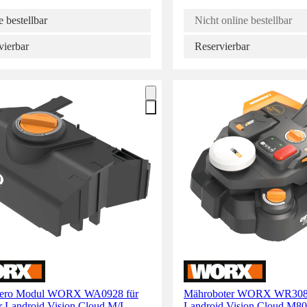
 bestellbar
Nicht online bestellbar
vierbar
Reservierbar
 Zero Modul WORX WA0928 für
Mähroboter WORX WR30
 Landroid Vision Cloud M/L
Landroid Vision Cloud M8